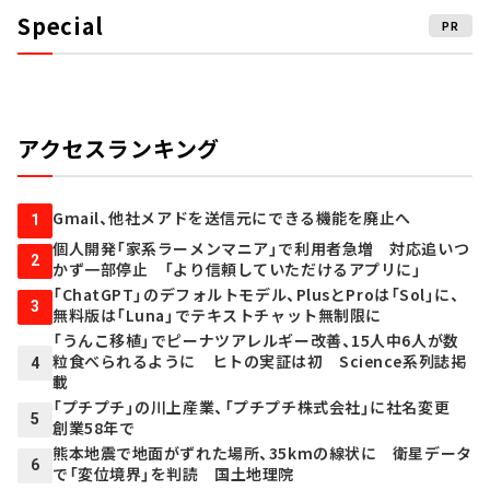
Special
PR
アクセスランキング
Gmail、他社メアドを送信元にできる機能を廃止へ
1
個人開発「家系ラーメンマニア」で利用者急増 対応追いつ
2
かず一部停止 「より信頼していただけるアプリに」
「ChatGPT」のデフォルトモデル、PlusとProは「Sol」に、
3
無料版は「Luna」でテキストチャット無制限に
「うんこ移植」でピーナツアレルギー改善、15人中6人が数
粒食べられるように ヒトの実証は初 Science系列誌掲
4
載
「プチプチ」の川上産業、「プチプチ株式会社」に社名変更
5
創業58年で
熊本地震で地面がずれた場所、35kmの線状に 衛星データ
6
で「変位境界」を判読 国土地理院