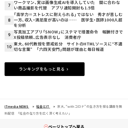
ワークマン、実は画像生成AIを導入していた 間に合わな
7
い商品撮影を代替 アプリ通知開封も1.5倍
「高学力＝ストレスに耐えられる」ではない 秀才が苦しむ
一方、収入・満足度が高いのは…… 医学生・医師1000人超
8
を分析
写真加工アプリ「SNOW」にステマで措置命令 報酬付きで
9
X投稿依頼、広告表示なし 消費者庁
東大、60代教授を懲戒処分 サイトのHTMLソースに“不適
10
切な言葉” 「六四天安門」問題が理由と毎日報道
ランキングをもっと見る
ITmedia NEWS
社会とIT
京大、“withコロナ”の生き方を探る講座を無
料配信 「社会の在り方を広く深く考えたい」
ページトップへ戻る