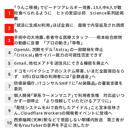
「うんこ移植」でピーナツアレルギー改善、15人中6人が数
粒食べられるように ヒトの実証は初 Science系列誌掲
1
載
「就活に生成AI利用」ほぼ全員に 面接で内容追及され困惑
2
も
手術中の大地震、患者守る医療スタッフ……熊本総合病院
3
の動画に反響 「プロの動き」「尊敬」
OpenAI、次期モデル「Astra」の一部開発を停止
4
「Critical」級サイバー能力の可能性否定できず
Gmail、他社メアドを送信元にできる機能を廃止へ
5
ドコモ・バイクシェアのシステム障害、いまだ全面復旧なら
6
ず 8月1日以降の利用者には「全額返金」へ
防衛装備庁、ITコンサルSHIFTに「AI装備品」の審査支援を
7
委託
個人開発「家系ラーメンマニア」で利用者急増 対応追いつ
8
かず一部停止 「より信頼していただけるアプリに」
「配信システムをAIで自作したアイドル」こと宮本佳林さ
9
ん、Cloudflare Workersの開発者イベントに登壇へ
西鉄福岡（天神）駅などで意図しない駅構内放送 第三者が
10
有名YouTuberの音声を不正に流したか