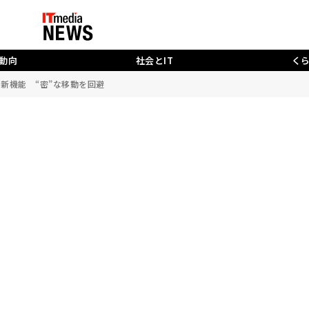
動向
社会とIT
く
する新機能 “密”な移動を回避