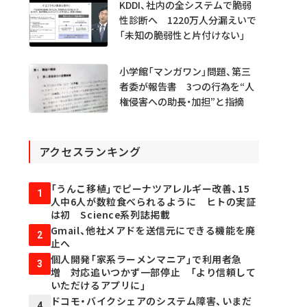
KDDI、社内の全システムで脆弱
性診断へ 1220万人分漏えいで
「未知の脆弱性と片付けない」
小学館「マンガワン」問題、第三
者委が報告書 3つの行為を“人
権侵害への助長・加担”と指摘
アクセスランキング
「うんこ移植」でピーナツアレルギー改善、15
1
人中6人が数粒食べられるように ヒトの実証
は初 Science系列誌掲載
Gmail、他社メアドを送信元にできる機能を廃
2
止へ
個人開発「家系ラーメンマニア」で利用者急
3
増 対応追いつかず一部停止 「より信頼して
いただけるアプリに」
ドコモ・バイクシェアのシステム障害、いまだ
4