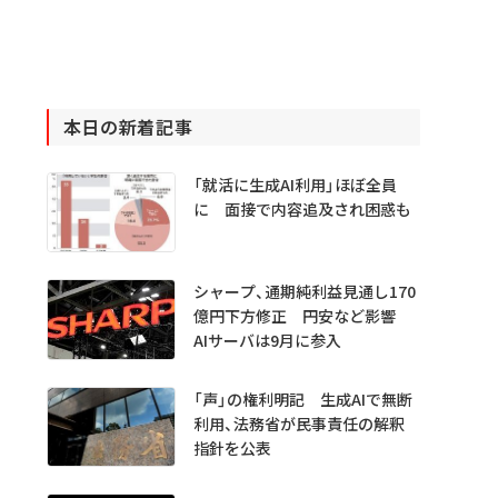
本日の新着記事
「就活に生成AI利用」ほぼ全員
に 面接で内容追及され困惑も
シャープ、通期純利益見通し170
億円下方修正 円安など影響
AIサーバは9月に参入
「声」の権利明記 生成AIで無断
利用、法務省が民事責任の解釈
指針を公表