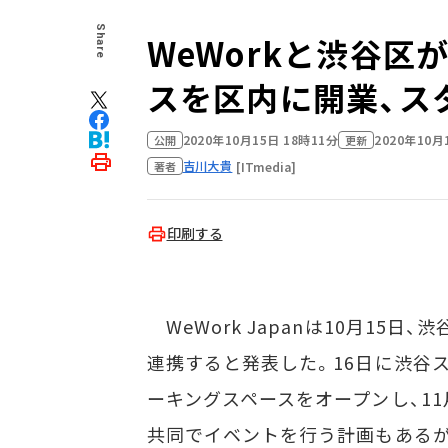
Share
WeWorkと渋谷
スを区内に開業、ス
2020年10月15日 18時11分
2020年10月
公開
更新
吉川大貴
[ITmedia]
著者
印刷する
WeWork Japanは10月15
連携すると発表した。16日に渋谷
ーキングスペースをオープンし、1
共同でイベントを行う計画もあるが