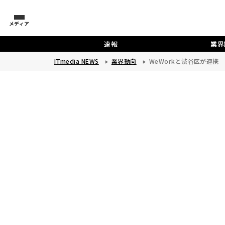
メディア
速報
業界
ITmedia NEWS
業界動向
WeWorkと渋谷区が連