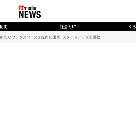
動向
社会とIT
く
携 新たなワークスペースを区内に開業、スタートアップを誘致