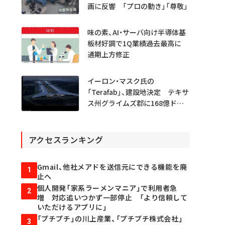
画に反響 「プロの動き」「尊敬」
味の素、AI・サーバ向け半導体基
板材好調で1Q業績過去最高に
通期上方修正
イーロン・マスク氏の
「Terafab」、建設地決定 テキサ
ス州グライムズ郡に168億ドル
投資
アクセスランキング
Gmail、他社メアドを送信元にできる機能を廃
1
止へ
個人開発「家系ラーメンマニア」で利用者急
2
増 対応追いつかず一部停止 「より信頼して
いただけるアプリに」
「プチプチ」の川上産業、「プチプチ株式会社」
3