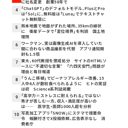
に社名変更 創業58年で
「ChatGPT」のデフォルトモデル、PlusとPro
4
は「Sol」に、無料版は「Luna」でテキストチャ
ット無制限に
熊本地震で地面がずれた場所、35kmの線状
5
に 衛星データで「変位境界」を判読 国土地
理院
ワークマン、実は画像生成AIを導入していた
6
間に合わない商品撮影を代替 アプリ通知開
封も1.5倍
東大、60代教授を懲戒処分 サイトのHTMLソ
7
ースに“不適切な言葉” 「六四天安門」問題が
理由と毎日報道
「うんこ移植」でピーナツアレルギー改善、15
8
人中6人が数粒食べられるように ヒトの実証
は初 Science系列誌掲載
「高学力＝ストレスに耐えられる」ではない
9
秀才が苦しむ一方、収入・満足度が高いの
は…… 医学生・医師1000人超を分析
写真加工アプリ「SNOW」にステマで措置命
10
令 報酬付きでX投稿依頼、広告表示なし 消
費者庁