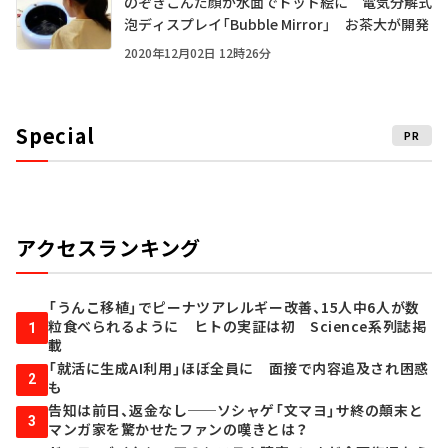
のぞきこんだ顔が水面でドット絵に 電気分解式
泡ディスプレイ「Bubble Mirror」 お茶大が開発
2020年12月02日 12時26分
Special
PR
アクセスランキング
「うんこ移植」でピーナツアレルギー改善、15人中6人が数
粒食べられるように ヒトの実証は初 Science系列誌掲
1
載
「就活に生成AI利用」ほぼ全員に 面接で内容追及され困惑
2
も
告知は前日、返金なし──ソシャゲ「文マヨ」サ終の顛末と
3
マンガ家を驚かせたファンの嘆きとは？