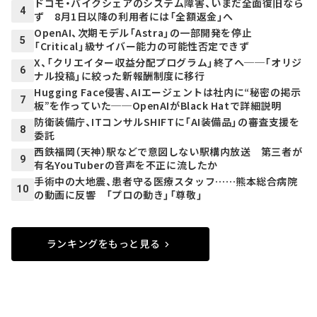
ドコモ・バイクシェアのシステム障害、いまだ全面復旧なら
4
ず 8月1日以降の利用者には「全額返金」へ
OpenAI、次期モデル「Astra」の一部開発を停止
5
「Critical」級サイバー能力の可能性否定できず
X、「クリエイター収益分配プログラム」終了へ──「オリジ
6
ナル投稿」に絞った新報酬制度に移行
Hugging Face侵害、AIエージェントは社内に“秘密の掲示
7
板”を作っていた──OpenAIがBlack Hatで詳細説明
防衛装備庁、ITコンサルSHIFTに「AI装備品」の審査支援を
8
委託
西鉄福岡（天神）駅などで意図しない駅構内放送 第三者が
9
有名YouTuberの音声を不正に流したか
手術中の大地震、患者守る医療スタッフ……熊本総合病院
10
の動画に反響 「プロの動き」「尊敬」
ランキングをもっと見る