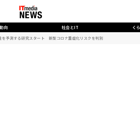
動向
社会とIT
く
務量を予測する研究スタート 新型コロナ重症化リスクを判別