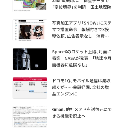
35kmの線状に 衛星データで
「変位境界」を判読 国土地理院
写真加工アプリ「SNOW」にステ
マで措置命令 報酬付きでX投
稿依頼、広告表示なし 消費者
庁
SpaceXのロケット上段、月面に
衝突 NASAが発表 「地球や月
面機器に危険なし」
ドコモ1Q、モバイル通信は減収
続くが……金融好調、全社の増
益エンジンに
Gmail、他社メアドを送信元にで
きる機能を廃止へ