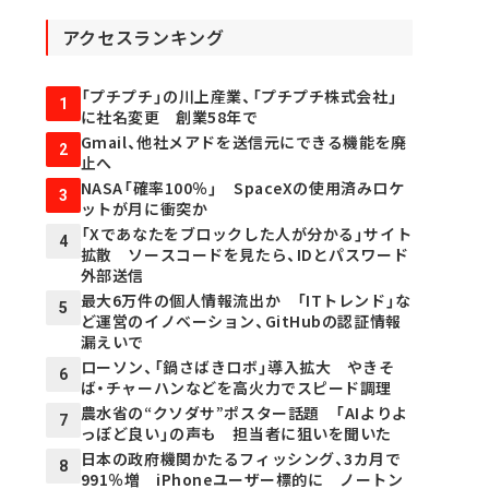
アクセスランキング
「プチプチ」の川上産業、「プチプチ株式会社」
1
に社名変更 創業58年で
Gmail、他社メアドを送信元にできる機能を廃
2
止へ
NASA「確率100％」 SpaceXの使用済みロケ
3
ットが月に衝突か
「Xであなたをブロックした人が分かる」サイト
4
拡散 ソースコードを見たら、IDとパスワード
外部送信
最大6万件の個人情報流出か 「ITトレンド」な
5
ど運営のイノベーション、GitHubの認証情報
漏えいで
ローソン、「鍋さばきロボ」導入拡大 やきそ
6
ば・チャーハンなどを高火力でスピード調理
農水省の“クソダサ”ポスター話題 「AIよりよ
7
っぽど良い」の声も 担当者に狙いを聞いた
日本の政府機関かたるフィッシング、3カ月で
8
991％増 iPhoneユーザー標的に ノートン