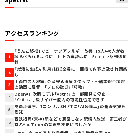
アクセスランキング
「うんこ移植」でピーナツアレルギー改善、15人中6人が数
粒食べられるように ヒトの実証は初 Science系列誌掲
1
載
「就活に生成AI利用」ほぼ全員に 面接で内容追及され困惑
2
も
手術中の大地震、患者守る医療スタッフ……熊本総合病院
3
の動画に反響 「プロの動き」「尊敬」
OpenAI、次期モデル「Astra」の一部開発を停止
4
「Critical」級サイバー能力の可能性否定できず
防衛装備庁、ITコンサルSHIFTに「AI装備品」の審査支援を
5
委託
西鉄福岡（天神）駅などで意図しない駅構内放送 第三者が
6
有名YouTuberの音声を不正に流したか
Gmail、他社メアドを送信元にできる機能を廃止へ