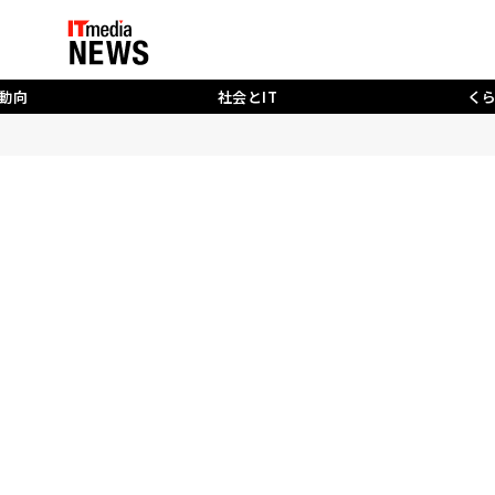
動向
社会とIT
く