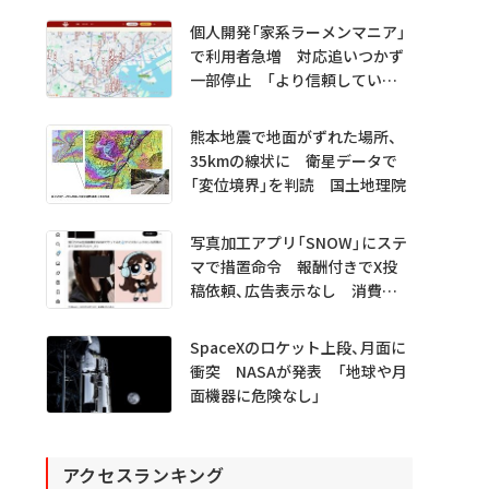
プレビュー公開
個人開発「家系ラーメンマニア」
で利用者急増 対応追いつかず
一部停止 「より信頼していた
だけるアプリに」
熊本地震で地面がずれた場所、
35kmの線状に 衛星データで
「変位境界」を判読 国土地理院
写真加工アプリ「SNOW」にステ
マで措置命令 報酬付きでX投
稿依頼、広告表示なし 消費者
庁
SpaceXのロケット上段、月面に
衝突 NASAが発表 「地球や月
面機器に危険なし」
アクセスランキング