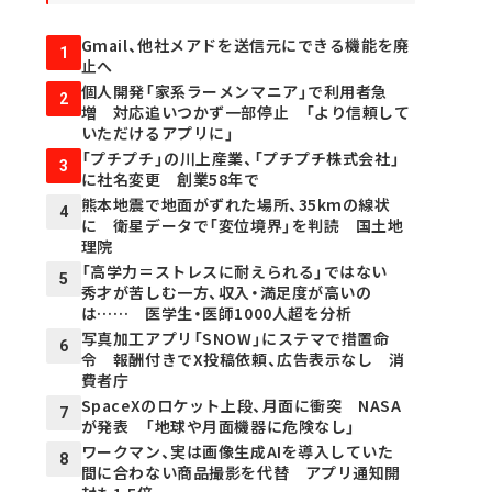
Gmail、他社メアドを送信元にできる機能を廃
1
止へ
個人開発「家系ラーメンマニア」で利用者急
2
増 対応追いつかず一部停止 「より信頼して
いただけるアプリに」
「プチプチ」の川上産業、「プチプチ株式会社」
3
に社名変更 創業58年で
熊本地震で地面がずれた場所、35kmの線状
4
に 衛星データで「変位境界」を判読 国土地
理院
「高学力＝ストレスに耐えられる」ではない
5
秀才が苦しむ一方、収入・満足度が高いの
は…… 医学生・医師1000人超を分析
写真加工アプリ「SNOW」にステマで措置命
6
令 報酬付きでX投稿依頼、広告表示なし 消
費者庁
SpaceXのロケット上段、月面に衝突 NASA
7
が発表 「地球や月面機器に危険なし」
ワークマン、実は画像生成AIを導入していた
8
間に合わない商品撮影を代替 アプリ通知開