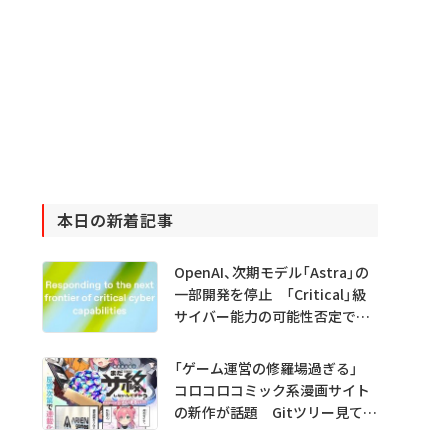
本日の新着記事
OpenAI、次期モデル「Astra」の
一部開発を停止 「Critical」級
サイバー能力の可能性否定でき
ず
「ゲーム運営の修羅場過ぎる」
コロコロコミック系漫画サイト
の新作が話題 Gitツリー見てガ
チャ不具合の犯人探し