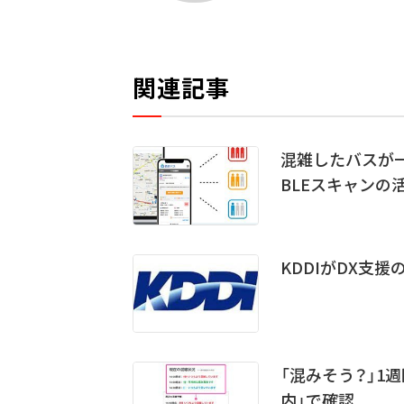
関連記事
混雑したバスが
BLEスキャンの
KDDIがDX支援
「混みそう？」1
内」で確認