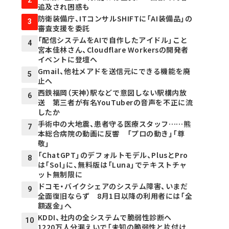
2
追及され困惑も
防衛装備庁、ITコンサルSHIFTに「AI装備品」の
3
審査支援を委託
「配信システムをAIで自作したアイドル」こと
4
宮本佳林さん、Cloudflare Workersの開発者
イベントに登壇へ
Gmail、他社メアドを送信元にできる機能を廃
5
止へ
西鉄福岡（天神）駅などで意図しない駅構内放
6
送 第三者が有名YouTuberの音声を不正に流
したか
手術中の大地震、患者守る医療スタッフ……熊
7
本総合病院の動画に反響 「プロの動き」「尊
敬」
「ChatGPT」のデフォルトモデル、PlusとPro
8
は「Sol」に、無料版は「Luna」でテキストチャ
ット無制限に
ドコモ・バイクシェアのシステム障害、いまだ
9
全面復旧ならず 8月1日以降の利用者には「全
額返金」へ
KDDI、社内の全システムで脆弱性診断へ
10
1220万人分漏えいで「未知の脆弱性と片付け