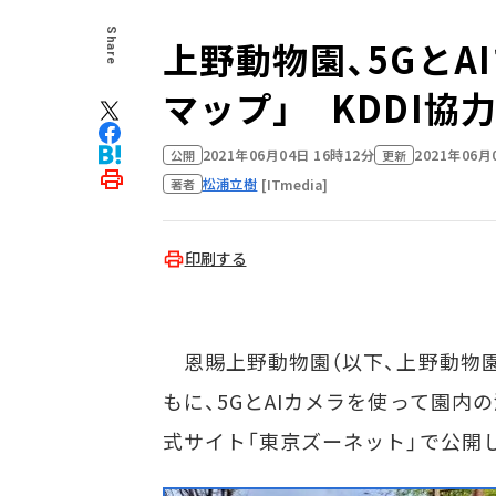
Share
上野動物園、5GとA
マップ」 KDDI協
2021年06月04日 16時12分
2021年06月
公開
更新
松浦立樹
[ITmedia]
著者
印刷する
恩賜上野動物園（以下、上野動物園）
もに、5GとAIカメラを使って園内
式サイト「東京ズーネット」で公開