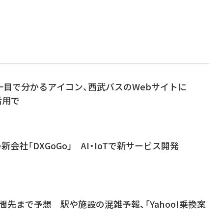
一目で分かるアイコン、西武バスのWebサイトに
活用で
の新会社「DXGoGo」 AI・IoTで新サービス開発
週間先まで予想 駅や施設の混雑予報、「Yahoo!乗換案