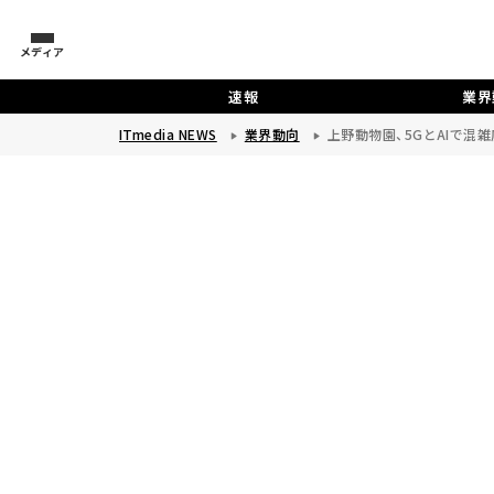
メディア
速報
業界
ITmedia NEWS
業界動向
上野動物園、5GとAIで混