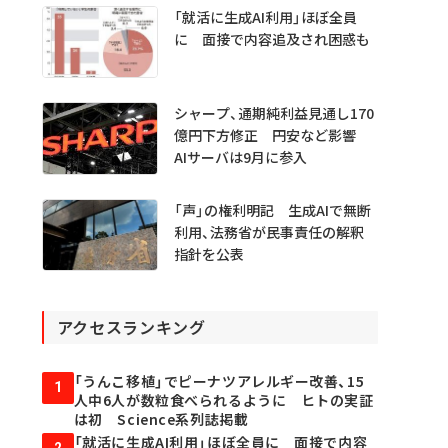
「就活に生成AI利用」ほぼ全員
に 面接で内容追及され困惑も
シャープ、通期純利益見通し170
億円下方修正 円安など影響
AIサーバは9月に参入
「声」の権利明記 生成AIで無断
利用、法務省が民事責任の解釈
指針を公表
アクセスランキング
「うんこ移植」でピーナツアレルギー改善、15
1
人中6人が数粒食べられるように ヒトの実証
は初 Science系列誌掲載
「就活に生成AI利用」ほぼ全員に 面接で内容