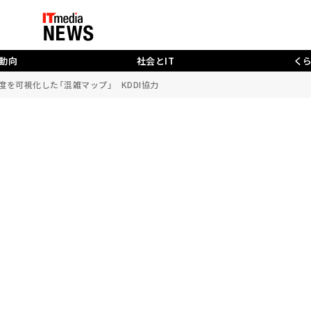
動向
社会とIT
く
雑度を可視化した「混雑マップ」 KDDI協力