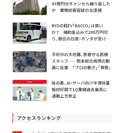
43億円分キャンセル繰り返した
か 業務妨害容疑の女逮捕
BYDの軽EV「RACCO」は買い
か？ 補助金込みで200万円切
り、競合の日産・ホンダが受ける
衝撃
手術中の大地震、患者守る医療
スタッフ……熊本総合病院の動
画に反響 「プロの動き」「尊敬」
味の素、AI・サーバ向け半導体基
板材好調で1Q業績過去最高に
通期上方修正
アクセスランキング