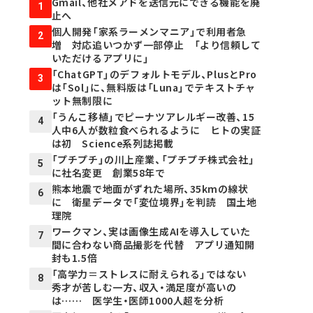
Gmail、他社メアドを送信元にできる機能を廃
1
止へ
個人開発「家系ラーメンマニア」で利用者急
2
増 対応追いつかず一部停止 「より信頼して
いただけるアプリに」
「ChatGPT」のデフォルトモデル、PlusとPro
3
は「Sol」に、無料版は「Luna」でテキストチャ
ット無制限に
「うんこ移植」でピーナツアレルギー改善、15
4
人中6人が数粒食べられるように ヒトの実証
は初 Science系列誌掲載
「プチプチ」の川上産業、「プチプチ株式会社」
5
に社名変更 創業58年で
熊本地震で地面がずれた場所、35kmの線状
6
に 衛星データで「変位境界」を判読 国土地
理院
ワークマン、実は画像生成AIを導入していた
7
間に合わない商品撮影を代替 アプリ通知開
封も1.5倍
「高学力＝ストレスに耐えられる」ではない
8
秀才が苦しむ一方、収入・満足度が高いの
は…… 医学生・医師1000人超を分析