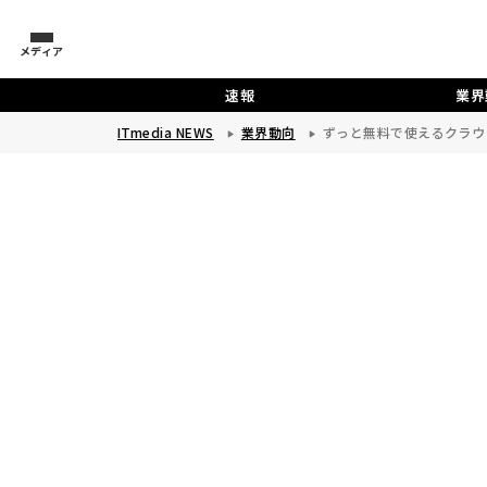
メディア
速報
業界
ITmedia NEWS
業界動向
ずっと無料で使えるクラウドの