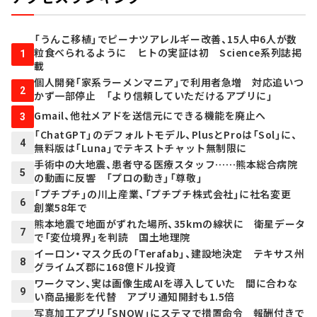
「うんこ移植」でピーナツアレルギー改善、15人中6人が数
粒食べられるように ヒトの実証は初 Science系列誌掲
1
載
個人開発「家系ラーメンマニア」で利用者急増 対応追いつ
2
かず一部停止 「より信頼していただけるアプリに」
Gmail、他社メアドを送信元にできる機能を廃止へ
3
「ChatGPT」のデフォルトモデル、PlusとProは「Sol」に、
4
無料版は「Luna」でテキストチャット無制限に
手術中の大地震、患者守る医療スタッフ……熊本総合病院
5
の動画に反響 「プロの動き」「尊敬」
「プチプチ」の川上産業、「プチプチ株式会社」に社名変更
6
創業58年で
熊本地震で地面がずれた場所、35kmの線状に 衛星データ
7
で「変位境界」を判読 国土地理院
イーロン・マスク氏の「Terafab」、建設地決定 テキサス州
8
グライムズ郡に168億ドル投資
ワークマン、実は画像生成AIを導入していた 間に合わな
9
い商品撮影を代替 アプリ通知開封も1.5倍
写真加工アプリ「SNOW」にステマで措置命令 報酬付きで