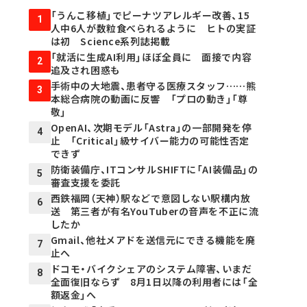
「うんこ移植」でピーナツアレルギー改善、15
1
人中6人が数粒食べられるように ヒトの実証
は初 Science系列誌掲載
「就活に生成AI利用」ほぼ全員に 面接で内容
2
追及され困惑も
手術中の大地震、患者守る医療スタッフ……熊
3
本総合病院の動画に反響 「プロの動き」「尊
敬」
OpenAI、次期モデル「Astra」の一部開発を停
4
止 「Critical」級サイバー能力の可能性否定
できず
防衛装備庁、ITコンサルSHIFTに「AI装備品」の
5
審査支援を委託
西鉄福岡（天神）駅などで意図しない駅構内放
6
送 第三者が有名YouTuberの音声を不正に流
したか
Gmail、他社メアドを送信元にできる機能を廃
7
止へ
ドコモ・バイクシェアのシステム障害、いまだ
8
全面復旧ならず 8月1日以降の利用者には「全
額返金」へ