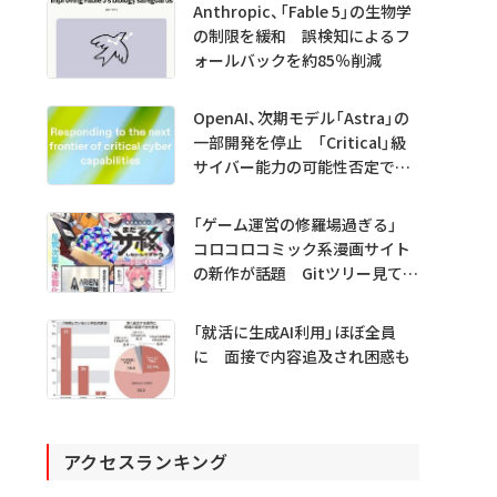
Anthropic、「Fable 5」の生物学
の制限を緩和 誤検知によるフ
ォールバックを約85％削減
OpenAI、次期モデル「Astra」の
一部開発を停止 「Critical」級
サイバー能力の可能性否定でき
ず
「ゲーム運営の修羅場過ぎる」
コロコロコミック系漫画サイト
の新作が話題 Gitツリー見てガ
チャ不具合の犯人探し
「就活に生成AI利用」ほぼ全員
に 面接で内容追及され困惑も
アクセスランキング