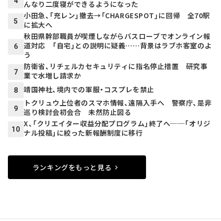
4
んなり二度寝ができるようになった
小田急、「充レン」撤去→「CHARGESPOT」に回帰 全70駅
5
に拡大へ
秋田県幹部職員が喫煙しながらバスローブでオンライン報
道対応 「自宅」との説明に疑義……背景はラブホ客室のよ
6
う
防衛省、リチェルカセキュリティに指名停止措置 研究事
7
業で水増し請求か
靖国神社、境内での軍服・コスプレを禁止
8
トクリュウ上位者のスマホ情報、遠隔入手へ 警察庁、是非
9
巡り検討会初会合 未然防止図る
X、「クリエイター収益分配プログラム」終了へ──「オリジ
10
ナル投稿」に絞った新報酬制度に移行
ランキングをもっと見る