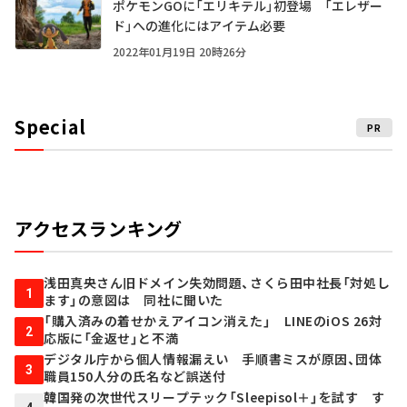
ポケモンGOに「エリキテル」初登場 「エレザー
ド」への進化にはアイテム必要
2022年01月19日 20時26分
Special
PR
アクセスランキング
浅田真央さん旧ドメイン失効問題、さくら田中社長「対処し
1
ます」の意図は 同社に聞いた
「購入済みの着せかえアイコン消えた」 LINEのiOS 26対
2
応版に「金返せ」と不満
デジタル庁から個人情報漏えい 手順書ミスが原因、団体
3
職員150人分の氏名など誤送付
韓国発の次世代スリープテック「Sleepisol＋」を試す す