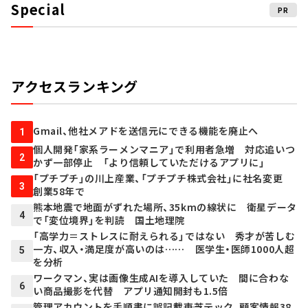
Special
PR
アクセスランキング
Gmail、他社メアドを送信元にできる機能を廃止へ
1
個人開発「家系ラーメンマニア」で利用者急増 対応追いつ
2
かず一部停止 「より信頼していただけるアプリに」
「プチプチ」の川上産業、「プチプチ株式会社」に社名変更
3
創業58年で
熊本地震で地面がずれた場所、35kmの線状に 衛星データ
4
で「変位境界」を判読 国土地理院
「高学力＝ストレスに耐えられる」ではない 秀才が苦しむ
一方、収入・満足度が高いのは…… 医学生・医師1000人超
5
を分析
ワークマン、実は画像生成AIを導入していた 間に合わな
6
い商品撮影を代替 アプリ通知開封も1.5倍
管理アカウントを手順書に誤記載――東芝テック、顧客情報38