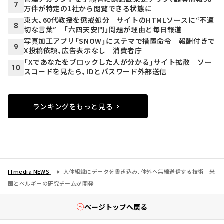
7
万件が特定の1社から閲覧できる状態に
東大、60代教授を懲戒処分 サイトのHTMLソースに“不適
8
切な言葉” 「六四天安門」問題が理由と毎日報道
写真加工アプリ「SNOW」にステマで措置命令 報酬付きで
9
X投稿依頼、広告表示なし 消費者庁
「Xであなたをブロックした人が分かる」サイト拡散 ソー
10
スコードを見たら、IDとパスワード外部送信
ランキングをもっと見る
ITmedia NEWS
人体組織にデータを書き込み、体外へ無線送信する技術 米
国とベルギーの研究チームが開発
ページトップへ戻る