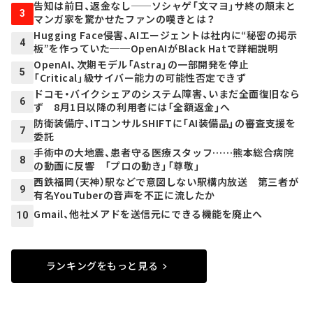
告知は前日、返金なし──ソシャゲ「文マヨ」サ終の顛末と
3
マンガ家を驚かせたファンの嘆きとは？
Hugging Face侵害、AIエージェントは社内に“秘密の掲示
4
板”を作っていた──OpenAIがBlack Hatで詳細説明
OpenAI、次期モデル「Astra」の一部開発を停止
5
「Critical」級サイバー能力の可能性否定できず
ドコモ・バイクシェアのシステム障害、いまだ全面復旧なら
6
ず 8月1日以降の利用者には「全額返金」へ
防衛装備庁、ITコンサルSHIFTに「AI装備品」の審査支援を
7
委託
手術中の大地震、患者守る医療スタッフ……熊本総合病院
8
の動画に反響 「プロの動き」「尊敬」
西鉄福岡（天神）駅などで意図しない駅構内放送 第三者が
9
有名YouTuberの音声を不正に流したか
Gmail、他社メアドを送信元にできる機能を廃止へ
10
ランキングをもっと見る