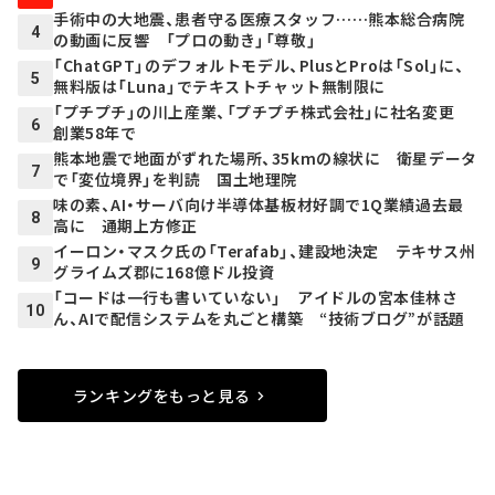
手術中の大地震、患者守る医療スタッフ……熊本総合病院
4
の動画に反響 「プロの動き」「尊敬」
「ChatGPT」のデフォルトモデル、PlusとProは「Sol」に、
5
無料版は「Luna」でテキストチャット無制限に
「プチプチ」の川上産業、「プチプチ株式会社」に社名変更
6
創業58年で
熊本地震で地面がずれた場所、35kmの線状に 衛星データ
7
で「変位境界」を判読 国土地理院
味の素、AI・サーバ向け半導体基板材好調で1Q業績過去最
8
高に 通期上方修正
イーロン・マスク氏の「Terafab」、建設地決定 テキサス州
9
グライムズ郡に168億ドル投資
「コードは一行も書いていない」 アイドルの宮本佳林さ
10
ん、AIで配信システムを丸ごと構築 “技術ブログ”が話題
ランキングをもっと見る