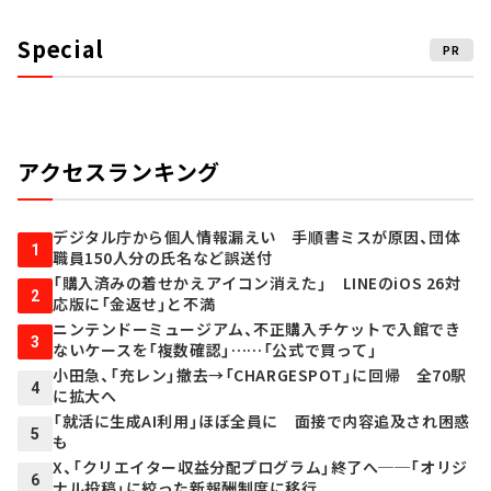
Special
PR
アクセスランキング
デジタル庁から個人情報漏えい 手順書ミスが原因、団体
1
職員150人分の氏名など誤送付
「購入済みの着せかえアイコン消えた」 LINEのiOS 26対
2
応版に「金返せ」と不満
ニンテンドーミュージアム、不正購入チケットで入館でき
3
ないケースを「複数確認」……「公式で買って」
小田急、「充レン」撤去→「CHARGESPOT」に回帰 全70駅
4
に拡大へ
「就活に生成AI利用」ほぼ全員に 面接で内容追及され困惑
5
も
X、「クリエイター収益分配プログラム」終了へ──「オリジ
6
ナル投稿」に絞った新報酬制度に移行