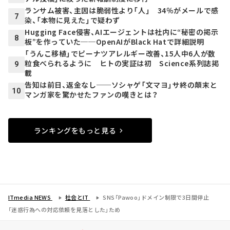
ランサム被害、主因は脆弱性より「人」 34％がメールで感
7
染、「本物に見えた」で疑わず
Hugging Face侵害、AIエージェントは社内に“秘密の掲示
8
板”を作っていた──OpenAIがBlack Hatで詳細説明
「うんこ移植」でピーナツアレルギー改善、15人中6人が数
粒食べられるように ヒトの実証は初 Science系列誌掲
9
載
告知は前日、返金なし──ソシャゲ「文マヨ」サ終の顛末と
10
マンガ家を驚かせたファンの嘆きとは？
ランキングをもっと見る
ITmedia NEWS
社会とIT
SNS「Pawoo」ドメイン制限で3日間停止
「迷惑行為への対応依頼を見落とした」ため