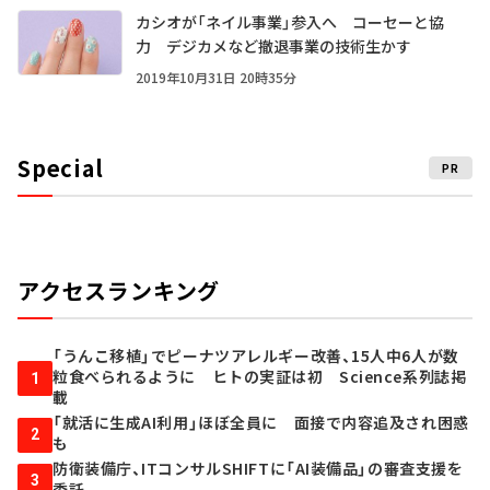
カシオが「ネイル事業」参入へ コーセーと協
力 デジカメなど撤退事業の技術生かす
2019年10月31日 20時35分
Special
PR
アクセスランキング
「うんこ移植」でピーナツアレルギー改善、15人中6人が数
粒食べられるように ヒトの実証は初 Science系列誌掲
1
載
「就活に生成AI利用」ほぼ全員に 面接で内容追及され困惑
2
も
防衛装備庁、ITコンサルSHIFTに「AI装備品」の審査支援を
3
委託