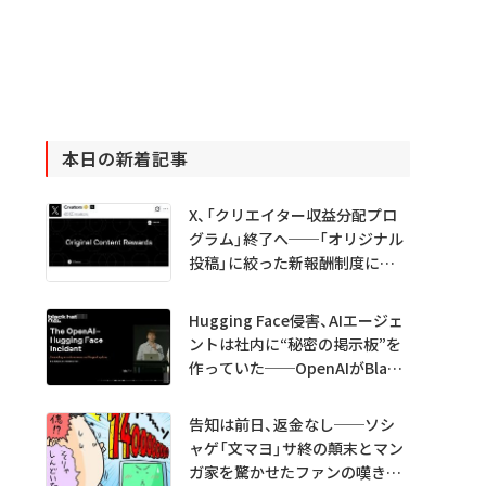
本日の新着記事
X、「クリエイター収益分配プロ
グラム」終了へ──「オリジナル
投稿」に絞った新報酬制度に移
行
Hugging Face侵害、AIエージェ
ントは社内に“秘密の掲示板”を
作っていた──OpenAIがBlack
Hatで詳細説明
告知は前日、返金なし──ソシ
ャゲ「文マヨ」サ終の顛末とマン
ガ家を驚かせたファンの嘆きと