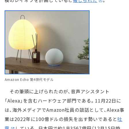
模のレイオフを計画していると
報じられた
。
Amazon Echo 第4世代モデル
その筆頭に上げられたのが、音声アシスタント
「Alexa」を含むハードウェア部門である。11月22日に
は、海外メディアでAmazon社員の談話として、Alexa事
業は2022年に100億ドルの損失を出す勢いであると
吐
露
している。日本円で約1兆3567億円（12月15日時