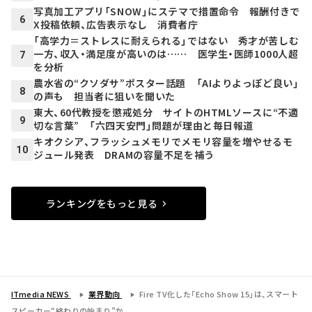
写真加工アプリ「SNOW」にステマで措置命令 報酬付きで
6
X投稿依頼、広告表示なし 消費者庁
「高学力＝ストレスに耐えられる」ではない 秀才が苦しむ
一方、収入・満足度が高いのは…… 医学生・医師1000人超
7
を分析
農水省の“クソダサ”ポスター話題 「AIよりよっぽど良い」
8
の声も 担当者に狙いを聞いた
東大、60代教授を懲戒処分 サイトのHTMLソースに“不適
9
切な言葉” 「六四天安門」問題が理由と毎日報道
キオクシア、フラッシュメモリでメモリ容量を増やせるモ
10
ジュール発表 DRAMの容量不足を補う
ランキングをもっと見る
ITmedia NEWS
業界動向
Fire TV化した「Echo Show 15」は、スマート
スピーカー“終わりの始まり”か