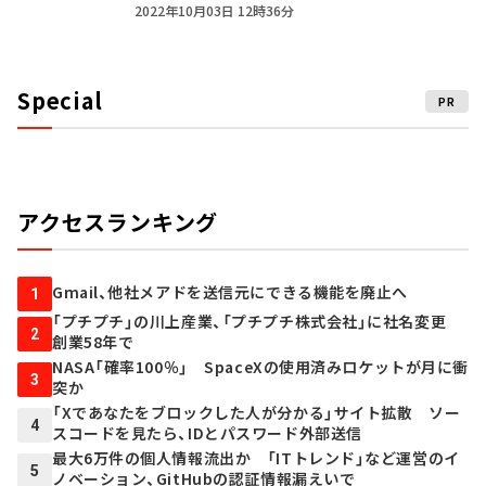
2022年10月03日 12時36分
Special
PR
アクセスランキング
Gmail、他社メアドを送信元にできる機能を廃止へ
1
「プチプチ」の川上産業、「プチプチ株式会社」に社名変更
2
創業58年で
NASA「確率100％」 SpaceXの使用済みロケットが月に衝
3
突か
「Xであなたをブロックした人が分かる」サイト拡散 ソー
4
スコードを見たら、IDとパスワード外部送信
最大6万件の個人情報流出か 「ITトレンド」など運営のイ
5
ノベーション、GitHubの認証情報漏えいで