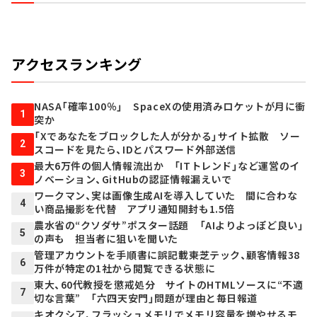
アクセスランキング
NASA「確率100％」 SpaceXの使用済みロケットが月に衝
1
突か
「Xであなたをブロックした人が分かる」サイト拡散 ソー
2
スコードを見たら、IDとパスワード外部送信
最大6万件の個人情報流出か 「ITトレンド」など運営のイ
3
ノベーション、GitHubの認証情報漏えいで
ワークマン、実は画像生成AIを導入していた 間に合わな
4
い商品撮影を代替 アプリ通知開封も1.5倍
農水省の“クソダサ”ポスター話題 「AIよりよっぽど良い」
5
の声も 担当者に狙いを聞いた
管理アカウントを手順書に誤記載――東芝テック、顧客情報38
6
万件が特定の1社から閲覧できる状態に
東大、60代教授を懲戒処分 サイトのHTMLソースに“不適
7
切な言葉” 「六四天安門」問題が理由と毎日報道
キオクシア、フラッシュメモリでメモリ容量を増やせるモ