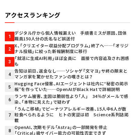
アクセスランキング
デジタル庁から個人情報漏えい 手順書ミスが原因、団体
1
職員150人分の氏名など誤送付
X、「クリエイター収益分配プログラム」終了へ──「オリジ
2
ナル投稿」に絞った新報酬制度に移行
「就活に生成AI利用」ほぼ全員に 面接で内容追及され困惑
3
も
告知は前日、返金なし──ソシャゲ「文マヨ」サ終の顛末と
4
マンガ家を驚かせたファンの嘆きとは？
Hugging Face侵害、AIエージェントは社内に“秘密の掲示
5
板”を作っていた──OpenAIがBlack Hatで詳細説明
ランサム被害、主因は脆弱性より「人」 34％がメールで感
6
染、「本物に見えた」で疑わず
「うんこ移植」でピーナツアレルギー改善、15人中6人が数
粒食べられるように ヒトの実証は初 Science系列誌掲
7
載
OpenAI、次期モデル「Astra」の一部開発を停止
8
「Critical」級サイバー能力の可能性否定できず