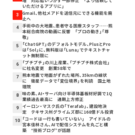
増 対応追いつかず一部停止 「より信頼して
いただけるアプリに」
Gmail、他社メアドを送信元にできる機能を廃
3
止へ
手術中の大地震、患者守る医療スタッフ……熊
4
本総合病院の動画に反響 「プロの動き」「尊
敬」
「ChatGPT」のデフォルトモデル、PlusとPro
5
は「Sol」に、無料版は「Luna」でテキストチャ
ット無制限に
「プチプチ」の川上産業、「プチプチ株式会社」
6
に社名変更 創業58年で
熊本地震で地面がずれた場所、35kmの線状
7
に 衛星データで「変位境界」を判読 国土地
理院
味の素、AI・サーバ向け半導体基板材好調で1Q
8
業績過去最高に 通期上方修正
イーロン・マスク氏の「Terafab」、建設地決
9
定 テキサス州グライムズ郡に168億ドル投資
「コードは一行も書いていない」 アイドルの
10
宮本佳林さん、AIで配信システムを丸ごと構
築 “技術ブログ”が話題