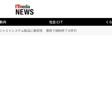
動向
社会とIT
く
どジャストシステム製品に脆弱性 悪用で強制終了の恐れ