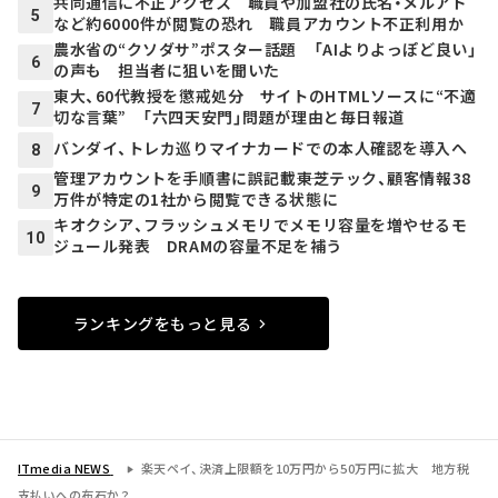
共同通信に不正アクセス 職員や加盟社の氏名・メルアド
5
など約6000件が閲覧の恐れ 職員アカウント不正利用か
農水省の“クソダサ”ポスター話題 「AIよりよっぽど良い」
6
の声も 担当者に狙いを聞いた
東大、60代教授を懲戒処分 サイトのHTMLソースに“不適
7
切な言葉” 「六四天安門」問題が理由と毎日報道
バンダイ、トレカ巡りマイナカードでの本人確認を導入へ
8
管理アカウントを手順書に誤記載――東芝テック、顧客情報38
9
万件が特定の1社から閲覧できる状態に
キオクシア、フラッシュメモリでメモリ容量を増やせるモ
10
ジュール発表 DRAMの容量不足を補う
ランキングをもっと見る
ITmedia NEWS
楽天ペイ、決済上限額を10万円から50万円に拡大 地方税
支払いへの布石か？