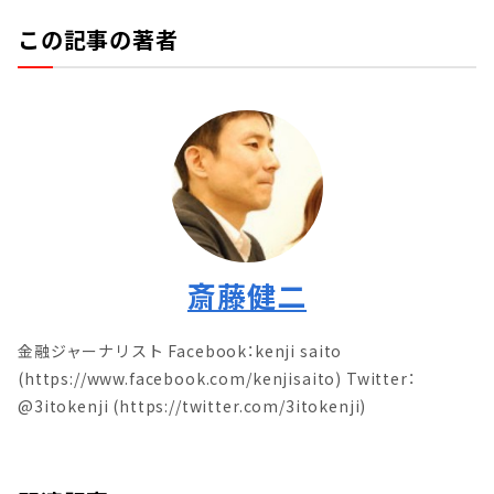
この記事の著者
斎藤健二
金融ジャーナリスト Facebook：kenji saito
(https://www.facebook.com/kenjisaito) Twitter：
@3itokenji (https://twitter.com/3itokenji)