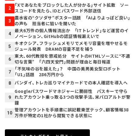
「Xであなたをブロックした人が分かる」サイト拡散 ソー
2
スコードを見たら、IDとパスワード外部送信
農水省の“クソダサ”ポスター話題 「AIよりよっぽど良い」
3
の声も 担当者に狙いを聞いた
最大6万件の個人情報流出か 「ITトレンド」など運営のイ
4
ノベーション、GitHubの認証情報漏えいで
キオクシア、フラッシュメモリでメモリ容量を増やせるモ
5
ジュール発表 DRAMの容量不足を補う
東大、60代教授を懲戒処分 サイトのHTMLソースに“不適
6
切な言葉” 「六四天安門」問題が理由と毎日報道
「不気味の谷を越えた」？ 中国の美男美女型ロボット
7
「U1」話題 286万円から
バンダイ、トレカ巡りマイナカードでの本人確認を導入へ
8
Googleパスワードマネジャーに脆弱性 パスキーで守ら
れたアカウント乗っ取る3つの攻撃手法、米パロアルトが警
9
鐘
管理アカウントを手順書に誤記載――東芝テック、顧客情報38
10
万件が特定の1社から閲覧できる状態に