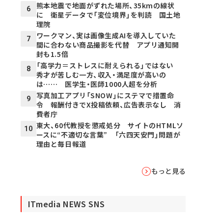
熊本地震で地面がずれた場所、35kmの線状
6
に 衛星データで「変位境界」を判読 国土地
理院
ワークマン、実は画像生成AIを導入していた
7
間に合わない商品撮影を代替 アプリ通知開
封も1.5倍
「高学力＝ストレスに耐えられる」ではない
8
秀才が苦しむ一方、収入・満足度が高いの
は…… 医学生・医師1000人超を分析
写真加工アプリ「SNOW」にステマで措置命
9
令 報酬付きでX投稿依頼、広告表示なし 消
費者庁
東大、60代教授を懲戒処分 サイトのHTMLソ
10
ースに“不適切な言葉” 「六四天安門」問題が
理由と毎日報道
もっと見る
ITmedia NEWS SNS