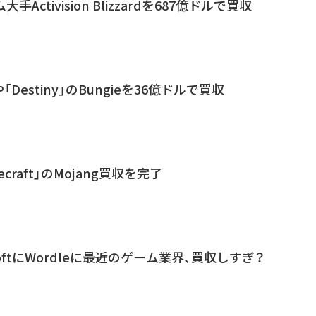
ム大手Activision Blizzardを687億ドルで買収
や「Destiny」のBungieを36億ドルで買収
inecraft」のMojang買収を完了
oftにWordleに――最近のゲーム業界、買収しすぎ？