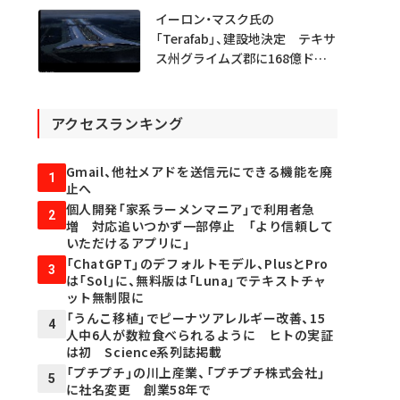
イーロン・マスク氏の
「Terafab」、建設地決定 テキサ
ス州グライムズ郡に168億ドル
投資
アクセスランキング
Gmail、他社メアドを送信元にできる機能を廃
1
止へ
個人開発「家系ラーメンマニア」で利用者急
2
増 対応追いつかず一部停止 「より信頼して
いただけるアプリに」
「ChatGPT」のデフォルトモデル、PlusとPro
3
は「Sol」に、無料版は「Luna」でテキストチャ
ット無制限に
「うんこ移植」でピーナツアレルギー改善、15
4
人中6人が数粒食べられるように ヒトの実証
は初 Science系列誌掲載
「プチプチ」の川上産業、「プチプチ株式会社」
5
に社名変更 創業58年で