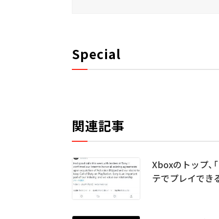
Special
関連記事
Xboxのトップ、「
テでプレイでき