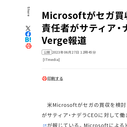
Share
Microsoftがセ
責任者がサティア・ナ
Verge報道
2023年06月27日 12時45分
公開
[ITmedia]
印刷する
米Microsoftがセガの買収を検
がサティア・ナデラCEOに対して
が報じている。Microsoftによる米