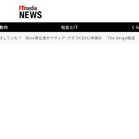
動向
社会とIT
く
を検討していた？ Xbox責任者がサティア・ナデラCEOに申請か The Verge報道