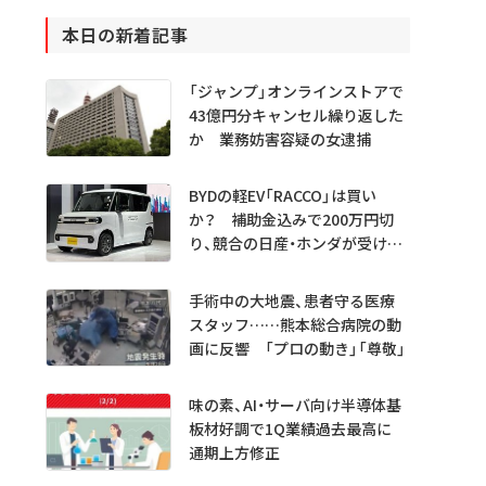
本日の新着記事
「ジャンプ」オンラインストアで
43億円分キャンセル繰り返した
か 業務妨害容疑の女逮捕
BYDの軽EV「RACCO」は買い
か？ 補助金込みで200万円切
り、競合の日産・ホンダが受ける
衝撃
手術中の大地震、患者守る医療
スタッフ……熊本総合病院の動
画に反響 「プロの動き」「尊敬」
味の素、AI・サーバ向け半導体基
板材好調で1Q業績過去最高に
通期上方修正