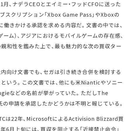
1月、ナデラCEOとエイミー・フッドCFOに送った
リプション「Xbox Game Pass」やXboxの
に働きかける承認を求める内容だ。文書の中では、
ゲーム）、アジアにおけるモバイルゲームの存在感、
の親和性を鑑みた上で、最も魅力的な次の買収ター
tの社内向け文書でも、セガは引き続き合併を検討する
いう。この文書では、他にも米Nianticやソニー
ngieなどの名前が挙がっていた。ただしThe
サー氏の申請を承認したかどうかは不明と報じている。
、MicrosoftによるActivision Blizzard買
3年6月上旬には、買収を阻止する「近接禁止命令」