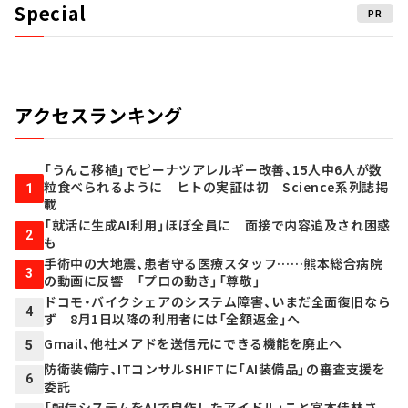
Special
PR
アクセスランキング
「うんこ移植」でピーナツアレルギー改善、15人中6人が数
粒食べられるように ヒトの実証は初 Science系列誌掲
1
載
「就活に生成AI利用」ほぼ全員に 面接で内容追及され困惑
2
も
手術中の大地震、患者守る医療スタッフ……熊本総合病院
3
の動画に反響 「プロの動き」「尊敬」
ドコモ・バイクシェアのシステム障害、いまだ全面復旧なら
4
ず 8月1日以降の利用者には「全額返金」へ
Gmail、他社メアドを送信元にできる機能を廃止へ
5
防衛装備庁、ITコンサルSHIFTに「AI装備品」の審査支援を
6
委託
「配信システムをAIで自作したアイドル」こと宮本佳林さ