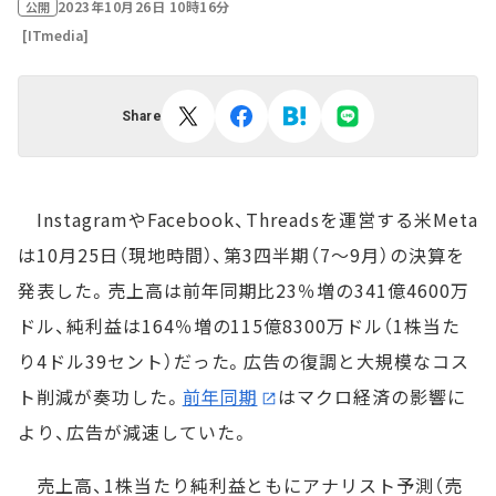
2023年10月26日 10時16分
公開
[ITmedia]
Share
InstagramやFacebook、Threadsを運営する米Meta
は10月25日（現地時間）、第3四半期（7～9月）の決算を
発表した。売上高は前年同期比23％増の341億4600万
ドル、純利益は164％増の115億8300万ドル（1株当た
り4ドル39セント）だった。広告の復調と大規模なコス
ト削減が奏功した。
前年同期
はマクロ経済の影響に
より、広告が減速していた。
売上高、1株当たり純利益ともにアナリスト予測（売