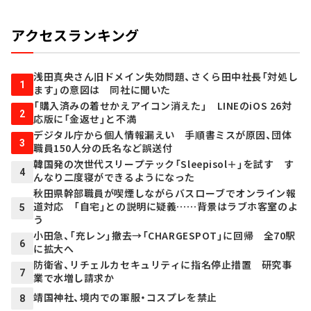
アクセスランキング
浅田真央さん旧ドメイン失効問題、さくら田中社長「対処し
1
ます」の意図は 同社に聞いた
「購入済みの着せかえアイコン消えた」 LINEのiOS 26対
2
応版に「金返せ」と不満
デジタル庁から個人情報漏えい 手順書ミスが原因、団体
3
職員150人分の氏名など誤送付
韓国発の次世代スリープテック「Sleepisol＋」を試す す
4
んなり二度寝ができるようになった
秋田県幹部職員が喫煙しながらバスローブでオンライン報
道対応 「自宅」との説明に疑義……背景はラブホ客室のよ
5
う
小田急、「充レン」撤去→「CHARGESPOT」に回帰 全70駅
6
に拡大へ
防衛省、リチェルカセキュリティに指名停止措置 研究事
7
業で水増し請求か
靖国神社、境内での軍服・コスプレを禁止
8