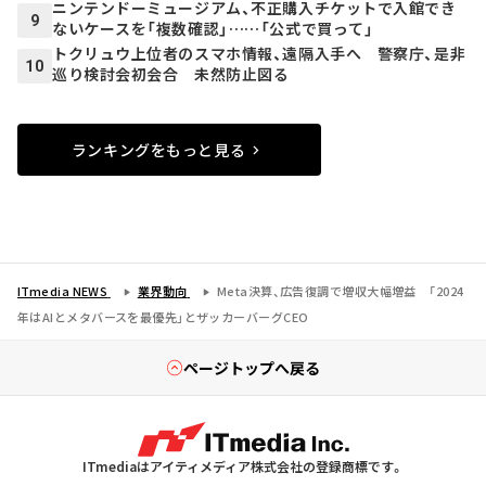
ニンテンドーミュージアム、不正購入チケットで入館でき
9
ないケースを「複数確認」……「公式で買って」
トクリュウ上位者のスマホ情報、遠隔入手へ 警察庁、是非
10
巡り検討会初会合 未然防止図る
ランキングをもっと見る
ITmedia NEWS
業界動向
Meta決算、広告復調で増収大幅増益 「2024
年はAIとメタバースを最優先」とザッカーバーグCEO
ページトップへ戻る
ITmediaはアイティメディア株式会社の登録商標です。