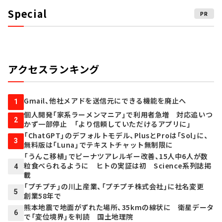
Special
PR
アクセスランキング
Gmail、他社メアドを送信元にできる機能を廃止へ
1
個人開発「家系ラーメンマニア」で利用者急増 対応追いつ
2
かず一部停止 「より信頼していただけるアプリに」
「ChatGPT」のデフォルトモデル、PlusとProは「Sol」に、
3
無料版は「Luna」でテキストチャット無制限に
「うんこ移植」でピーナツアレルギー改善、15人中6人が数
粒食べられるように ヒトの実証は初 Science系列誌掲
4
載
「プチプチ」の川上産業、「プチプチ株式会社」に社名変更
5
創業58年で
熊本地震で地面がずれた場所、35kmの線状に 衛星データ
6
で「変位境界」を判読 国土地理院