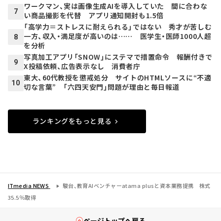
ワークマン、実は画像生成AIを導入していた 間に合わな
7
い商品撮影を代替 アプリ通知開封も1.5倍
「高学力＝ストレスに耐えられる」ではない 秀才が苦しむ
一方、収入・満足度が高いのは…… 医学生・医師1000人超
8
を分析
写真加工アプリ「SNOW」にステマで措置命令 報酬付きで
9
X投稿依頼、広告表示なし 消費者庁
東大、60代教授を懲戒処分 サイトのHTMLソースに“不適
10
切な言葉” 「六四天安門」問題が理由と毎日報道
ランキングをもっと見る
ITmedia NEWS
駿台、教育AIベンチャーatama plusと資本業務提携 株式
35.5％取得
ページトップへ戻る