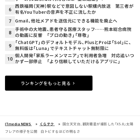
西鉄福岡（天神）駅などで意図しない駅構内放送 第三者が
6
有名YouTuberの音声を不正に流したか
Gmail、他社メアドを送信元にできる機能を廃止へ
7
手術中の大地震、患者守る医療スタッフ……熊本総合病院
8
の動画に反響 「プロの動き」「尊敬」
「ChatGPT」のデフォルトモデル、PlusとProは「Sol」に、
9
無料版は「Luna」でテキストチャット無制限に
個人開発「家系ラーメンマニア」で利用者急増 対応追いつ
10
かず一部停止 「より信頼していただけるアプリに」
ランキングをもっと見る
ITmedia NEWS
くらテク
国立天文台、観測衛星が撮影した「X5.8」太陽
フレアの様子を公開 白トビするほどの明るさ