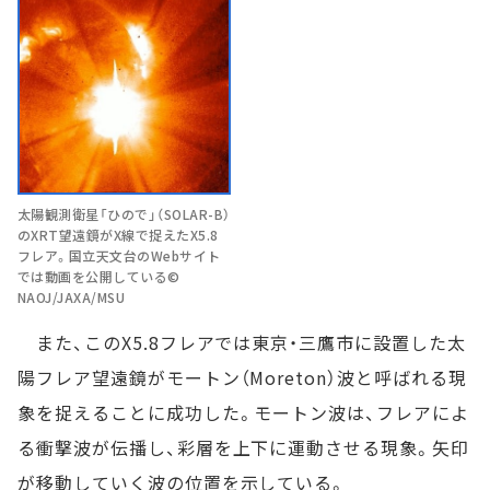
太陽観測衛星「ひので」（SOLAR-B）
のXRT望遠鏡がX線で捉えたX5.8
フレア。国立天文台のWebサイト
では動画を公開している©
NAOJ/JAXA/MSU
また、このX5.8フレアでは東京・三鷹市に設置した太
陽フレア望遠鏡がモートン（Moreton）波と呼ばれる現
象を捉えることに成功した。モートン波は、フレアによ
る衝撃波が伝播し、彩層を上下に運動させる現象。矢印
が移動していく波の位置を示している。