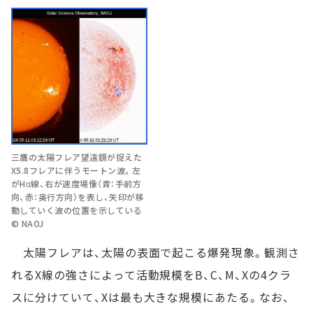
三鷹の太陽フレア望遠鏡が捉えた
X5.8フレアに伴うモートン波。左
がHα線、右が速度場像（青：手前方
向、赤：奥行方向）を表し、矢印が移
動していく波の位置を示している
© NAOJ
太陽フレアは、太陽の表面で起こる爆発現象。観測さ
れるX線の強さによって活動規模をB、C、M、Xの4クラ
スに分けていて、Xは最も大きな規模にあたる。なお、