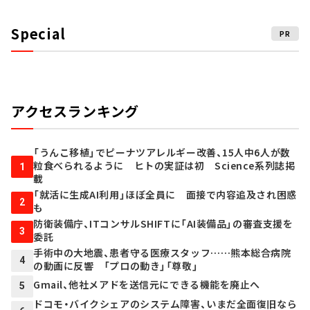
Special
PR
アクセスランキング
「うんこ移植」でピーナツアレルギー改善、15人中6人が数
粒食べられるように ヒトの実証は初 Science系列誌掲
1
載
「就活に生成AI利用」ほぼ全員に 面接で内容追及され困惑
2
も
防衛装備庁、ITコンサルSHIFTに「AI装備品」の審査支援を
3
委託
手術中の大地震、患者守る医療スタッフ……熊本総合病院
4
の動画に反響 「プロの動き」「尊敬」
Gmail、他社メアドを送信元にできる機能を廃止へ
5
ドコモ・バイクシェアのシステム障害、いまだ全面復旧なら