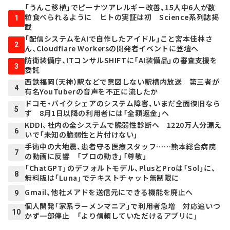
「うんこ移植」でピーナツアレルギー改善、15人中6人が数
粒食べられるように ヒトの実証は初 Science系列誌掲
1
載
「配信システムをAIで自作したアイドル」こと宮本佳林さ
2
ん、Cloudflare Workersの開発者イベントに登壇へ
防衛装備庁、ITコンサルSHIFTに「AI装備品」の審査支援を
3
委託
西鉄福岡（天神）駅などで意図しない駅構内放送 第三者が
4
有名YouTuberの音声を不正に流したか
ドコモ・バイクシェアのシステム障害、いまだ全面復旧なら
5
ず 8月1日以降の利用者には「全額返金」へ
KDDI、社内の全システムで脆弱性診断へ 1220万人分漏え
6
いで「未知の脆弱性と片付けない」
手術中の大地震、患者守る医療スタッフ……熊本総合病院
7
の動画に反響 「プロの動き」「尊敬」
「ChatGPT」のデフォルトモデル、PlusとProは「Sol」に、
8
無料版は「Luna」でテキストチャット無制限に
Gmail、他社メアドを送信元にできる機能を廃止へ
9
個人開発「家系ラーメンマニア」で利用者急増 対応追いつ
10
かず一部停止 「より信頼していただけるアプリに」