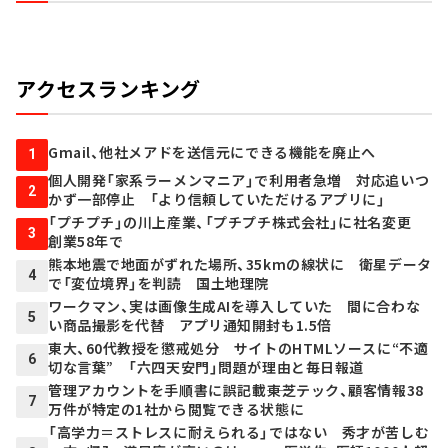
アクセスランキング
Gmail、他社メアドを送信元にできる機能を廃止へ
1
個人開発「家系ラーメンマニア」で利用者急増 対応追いつ
2
かず一部停止 「より信頼していただけるアプリに」
「プチプチ」の川上産業、「プチプチ株式会社」に社名変更
3
創業58年で
熊本地震で地面がずれた場所、35kmの線状に 衛星データ
4
で「変位境界」を判読 国土地理院
ワークマン、実は画像生成AIを導入していた 間に合わな
5
い商品撮影を代替 アプリ通知開封も1.5倍
東大、60代教授を懲戒処分 サイトのHTMLソースに“不適
6
切な言葉” 「六四天安門」問題が理由と毎日報道
管理アカウントを手順書に誤記載――東芝テック、顧客情報38
7
万件が特定の1社から閲覧できる状態に
「高学力＝ストレスに耐えられる」ではない 秀才が苦しむ