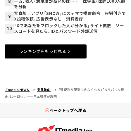
一方、収入・満足度が高いのは…… 医学生・医師1000人超
8
を分析
写真加工アプリ「SNOW」にステマで措置命令 報酬付きで
9
X投稿依頼、広告表示なし 消費者庁
「Xであなたをブロックした人が分かる」サイト拡散 ソー
10
スコードを見たら、IDとパスワード外部送信
ランキングをもっと見る
ITmedia NEWS
業界動向
「郵便物が配送できなくなる」「ゆうパック廃
止」は一切ない──日本郵便が声明
ページトップへ戻る