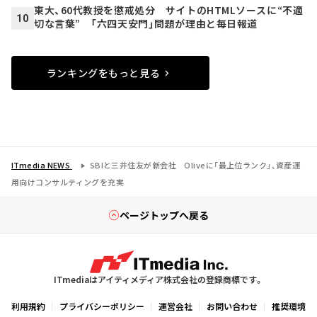
東大、60代教授を懲戒処分 サイトのHTMLソースに“不適
10
切な言葉” 「六四天安門」問題が理由と毎日報道
ランキングをもっと見る
ITmedia NEWS
SBIと三井住友が新会社 Oliveに「最上位ランク」、資産運
用向けコンサルティングを充実
ページトップへ戻る
ITmediaはアイティメディア株式会社の登録商標です。
利用規約
プライバシーポリシー
運営会社
お問い合わせ
推奨環境