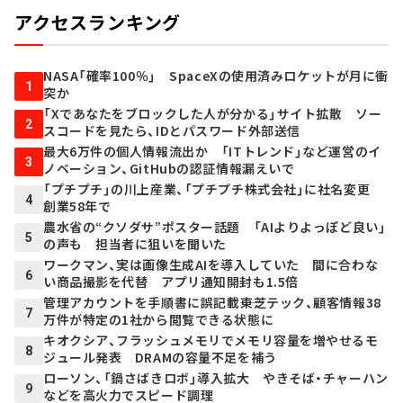
アクセスランキング
NASA「確率100％」 SpaceXの使用済みロケットが月に衝
1
突か
「Xであなたをブロックした人が分かる」サイト拡散 ソー
2
スコードを見たら、IDとパスワード外部送信
最大6万件の個人情報流出か 「ITトレンド」など運営のイ
3
ノベーション、GitHubの認証情報漏えいで
「プチプチ」の川上産業、「プチプチ株式会社」に社名変更
4
創業58年で
農水省の“クソダサ”ポスター話題 「AIよりよっぽど良い」
5
の声も 担当者に狙いを聞いた
ワークマン、実は画像生成AIを導入していた 間に合わな
6
い商品撮影を代替 アプリ通知開封も1.5倍
管理アカウントを手順書に誤記載――東芝テック、顧客情報38
7
万件が特定の1社から閲覧できる状態に
キオクシア、フラッシュメモリでメモリ容量を増やせるモ
8
ジュール発表 DRAMの容量不足を補う
ローソン、「鍋さばきロボ」導入拡大 やきそば・チャーハン
9
などを高火力でスピード調理