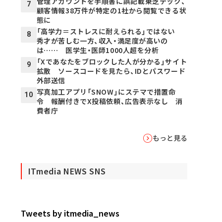
管理アカウントを手順書に誤記載――東芝テック、
7
顧客情報38万件が特定の1社から閲覧できる状
態に
「高学力＝ストレスに耐えられる」ではない
8
秀才が苦しむ一方、収入・満足度が高いの
は…… 医学生・医師1000人超を分析
「Xであなたをブロックした人が分かる」サイト
9
拡散 ソースコードを見たら、IDとパスワード
外部送信
写真加工アプリ「SNOW」にステマで措置命
10
令 報酬付きでX投稿依頼、広告表示なし 消
費者庁
もっと見る
ITmedia NEWS SNS
Tweets by itmedia_news