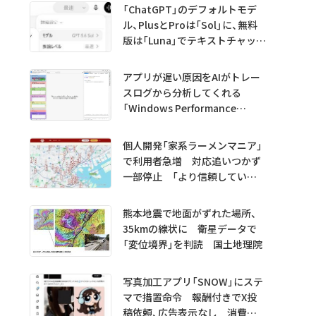
「ChatGPT」のデフォルトモデ
ル、PlusとProは「Sol」に、無料
版は「Luna」でテキストチャット
無制限に
アプリが遅い原因をAIがトレー
スログから分析してくれる
「Windows Performance
Analyzer MCP」 Microsoftが
プレビュー公開
個人開発「家系ラーメンマニア」
で利用者急増 対応追いつかず
一部停止 「より信頼していた
だけるアプリに」
熊本地震で地面がずれた場所、
35kmの線状に 衛星データで
「変位境界」を判読 国土地理院
写真加工アプリ「SNOW」にステ
マで措置命令 報酬付きでX投
稿依頼、広告表示なし 消費者