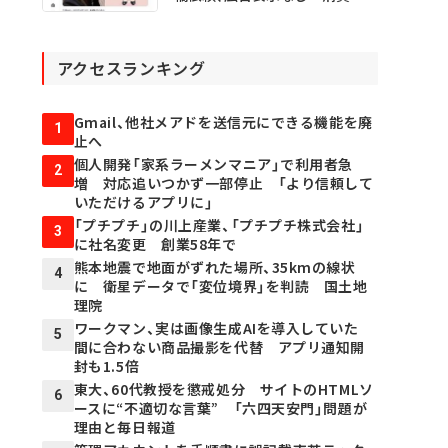
庁
アクセスランキング
Gmail、他社メアドを送信元にできる機能を廃
1
止へ
個人開発「家系ラーメンマニア」で利用者急
2
増 対応追いつかず一部停止 「より信頼して
いただけるアプリに」
「プチプチ」の川上産業、「プチプチ株式会社」
3
に社名変更 創業58年で
熊本地震で地面がずれた場所、35kmの線状
4
に 衛星データで「変位境界」を判読 国土地
理院
ワークマン、実は画像生成AIを導入していた
5
間に合わない商品撮影を代替 アプリ通知開
封も1.5倍
東大、60代教授を懲戒処分 サイトのHTMLソ
6
ースに“不適切な言葉” 「六四天安門」問題が
理由と毎日報道