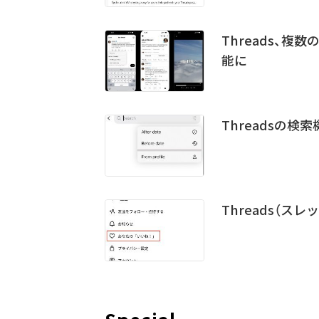
Threads、
能に
Threadsの
Threads（ス