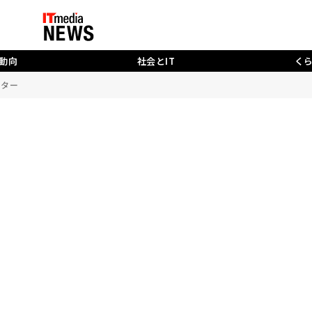
動向
社会とIT
く
イター