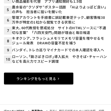
い商品撮影を代替 アプリ通知開封も1.5倍
農水省の“クソダサ”ポスター話題 「AIよりよっぽど良い」
5
の声も 担当者に狙いを聞いた
管理アカウントを手順書に誤記載――東芝テック、顧客情報38
6
万件が特定の1社から閲覧できる状態に
東大、60代教授を懲戒処分 サイトのHTMLソースに“不適
7
切な言葉” 「六四天安門」問題が理由と毎日報道
キオクシア、フラッシュメモリでメモリ容量を増やせるモ
8
ジュール発表 DRAMの容量不足を補う
バンダイ、トレカ巡りマイナカードでの本人確認を導入へ
9
ローソン、「鍋さばきロボ」導入拡大 やきそば・チャーハン
10
などを高火力でスピード調理
ランキングをもっと見る
ITmedia NEWS
業界動向
楽天G、期日前投票のために特別休暇 投開