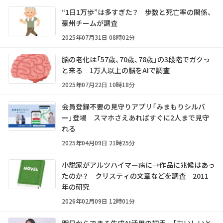
“1日1万歩”は多すぎた？ 歩数と死亡率の関係、
豪州チームが調査
2025年07月31日 08時02分
脳の老化は「57歳、70歳、78歳」の3段階でガクっ
と来る 1万人以上の脳をAIで調査
2025年07月22日 10時18分
会員登録不要の見守りアプリ「みまもりシルバ
ー」登場 スマホさえあればすぐに2人まで見守
れる
2025年04月09日 21時25分
小説家がアルツハイマー病に→作品に兆候はあっ
たのか？ クリスティの文章などを調査 2011
年の研究
2026年02月09日 12時01分