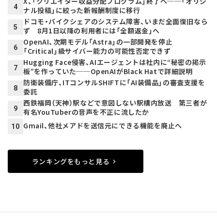
X、「クリエイター収益分配プログラム」終了へ──「オリジ
4
ナル投稿」に絞った新報酬制度に移行
ドコモ・バイクシェアのシステム障害、いまだ全面復旧なら
5
ず 8月1日以降の利用者には「全額返金」へ
OpenAI、次期モデル「Astra」の一部開発を停止
6
「Critical」級サイバー能力の可能性否定できず
Hugging Face侵害、AIエージェントは社内に“秘密の掲示
7
板”を作っていた──OpenAIがBlack Hatで詳細説明
防衛装備庁、ITコンサルSHIFTに「AI装備品」の審査支援を
8
委託
西鉄福岡（天神）駅などで意図しない駅構内放送 第三者が
9
有名YouTuberの音声を不正に流したか
Gmail、他社メアドを送信元にできる機能を廃止へ
10
ランキングをもっと見る