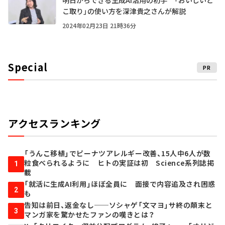
明日からできる生成AI活用の初手 「おいしいと
こ取り」の使い方を深津貴之さんが解説
2024年02月23日 21時36分
Special
PR
アクセスランキング
「うんこ移植」でピーナツアレルギー改善、15人中6人が数
粒食べられるように ヒトの実証は初 Science系列誌掲
1
載
「就活に生成AI利用」ほぼ全員に 面接で内容追及され困惑
2
も
告知は前日、返金なし──ソシャゲ「文マヨ」サ終の顛末と
3
マンガ家を驚かせたファンの嘆きとは？