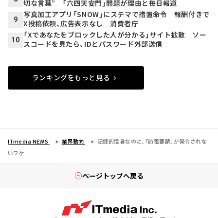
切な言葉” 「六四天安門」問題が理由と毎日報道
写真加工アプリ「SNOW」にステマで措置命令 報酬付きで
9
X投稿依頼、広告表示なし 消費者庁
「Xであなたをブロックした人が分かる」サイト拡散 ソー
10
スコードを見たら、IDとパスワード外部送信
ランキングをもっと見る
ITmedia NEWS
業界動向
記録的猛暑なのに、「節電要請」が発令されな
いワケ
ページトップへ戻る