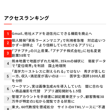
アクセスランキング
Gmail、他社メアドを送信元にできる機能を廃止へ
1
個人開発「家系ラーメンマニア」で利用者急増 対応追いつ
2
かず一部停止 「より信頼していただけるアプリに」
「プチプチ」の川上産業、「プチプチ株式会社」に社名変更
3
創業58年で
熊本地震で地面がずれた場所、35kmの線状に 衛星データ
4
で「変位境界」を判読 国土地理院
「高学力＝ストレスに耐えられる」ではない 秀才が苦しむ
一方、収入・満足度が高いのは…… 医学生・医師1000人超
5
を分析
ワークマン、実は画像生成AIを導入していた 間に合わな
6
い商品撮影を代替 アプリ通知開封も1.5倍
管理アカウントを手順書に誤記載――東芝テック、顧客情報38
7
万件が特定の1社から閲覧できる状態に
東大、60代教授を懲戒処分 サイトのHTMLソースに“不適
8