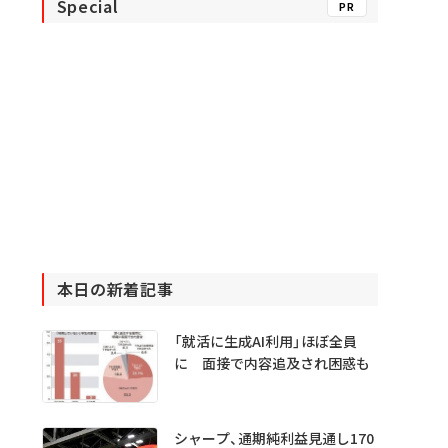
Special
PR
本日の新着記事
「就活に生成AI利用」ほぼ全員
に 面接で内容追及され困惑も
シャープ、通期純利益見通し170