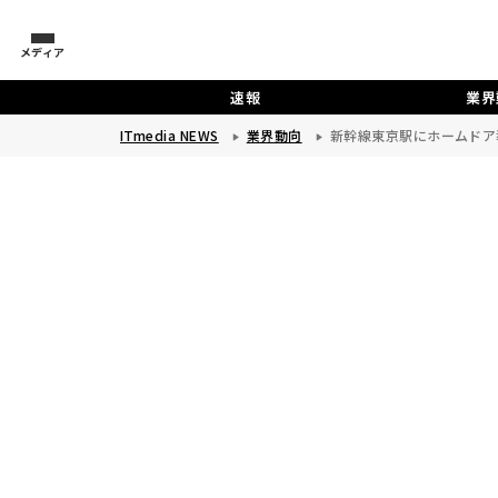
メディア
速報
業界
ITmedia NEWS
業界動向
新幹線東京駅にホームドア