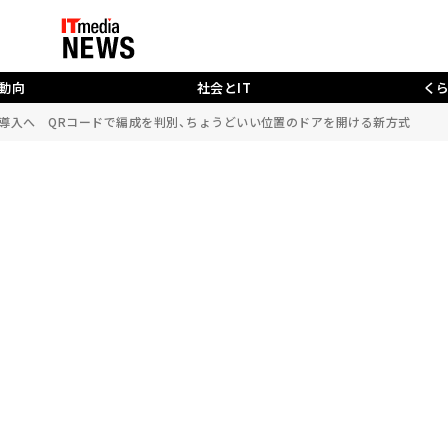
動向
社会とIT
く
導入へ QRコードで編成を判別、ちょうどいい位置のドアを開ける新方式