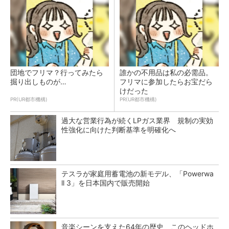
団地でフリマ？行ってみたら
誰かの不用品は私の必需品。
掘り出しものが…
フリマに参加したらお宝だら
けだった
PR(UR都市機構)
PR(UR都市機構)
過大な営業行為が続くLPガス業界 規制の実効
性強化に向けた判断基準を明確化へ
テスラが家庭用蓄電池の新モデル、「Powerwa
ll 3」を日本国内で販売開始
音楽シーンを支えた64年の歴史、このヘッドホ