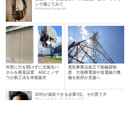
ンで感じてみて
PR(Marshall Group AB)
外壁に穴を開けずに太陽光パ
電気事業法改正で新融資制
ネルを垂直設置 AGCとノザ
度 大規模電源や送電線の整
ワが新工法を本格販売
備を政府が支援へ
20代が成長できる企業1位。その育て方
PR(シンプレクス・ホールディングス)
原油調達先の多角化も検討、中東情勢を踏まえ
石油備蓄の在り方を見直しへ