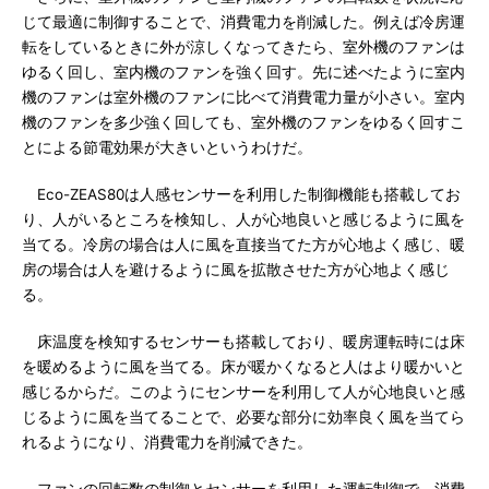
じて最適に制御することで、消費電力を削減した。例えば冷房運
転をしているときに外が涼しくなってきたら、室外機のファンは
ゆるく回し、室内機のファンを強く回す。先に述べたように室内
機のファンは室外機のファンに比べて消費電力量が小さい。室内
機のファンを多少強く回しても、室外機のファンをゆるく回すこ
とによる節電効果が大きいというわけだ。
Eco-ZEAS80は人感センサーを利用した制御機能も搭載してお
り、人がいるところを検知し、人が心地良いと感じるように風を
当てる。冷房の場合は人に風を直接当てた方が心地よく感じ、暖
房の場合は人を避けるように風を拡散させた方が心地よく感じ
る。
床温度を検知するセンサーも搭載しており、暖房運転時には床
を暖めるように風を当てる。床が暖かくなると人はより暖かいと
感じるからだ。このようにセンサーを利用して人が心地良いと感
じるように風を当てることで、必要な部分に効率良く風を当てら
れるようになり、消費電力を削減できた。