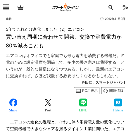
連載
2012年11月2日
5年でこれだけ進化しました（2）エアコン
買い替え周期に合わせて開発、交換で消費電力が
80％減ることも
エアコンはオフィスでも家庭でも最も電力を消費する機器だ。節
電のために設定温度を調節して、多少の暑さ寒さは我慢する、と
いうのが一般的な習慣になりつつある。しかし、最新のエアコン
に交換すれば、さほど我慢する必要はなくなるかもしれない。
[笹田仁，スマートジャパン]
PC用表示
関連情報
Share
Post
LINE
Hatena
エアコンの進化の過程と、それに伴う消費電力量の変化につい
て空調機器で大きなシェアを握るダイキン工業に聞いた。エアコ