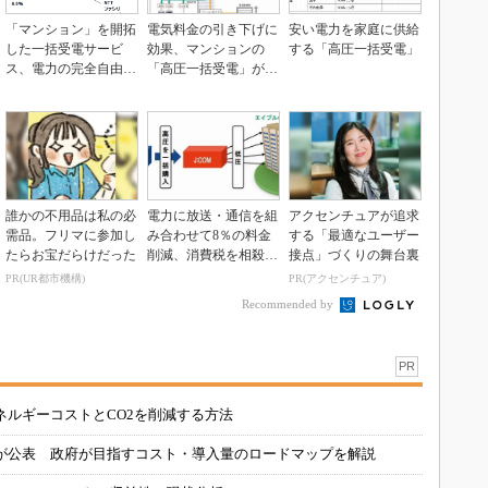
「マンション」を開拓
電気料金の引き下げに
安い電力を家庭に供給
した一括受電サービ
効果、マンションの
する「高圧一括受電」
ス、電力の完全自由化
「高圧一括受電」が前
を待つ
年比36％の伸び
誰かの不用品は私の必
電力に放送・通信を組
アクセンチュアが追求
需品。フリマに参加し
み合わせて8％の料金
する「最適なユーザー
たらお宝だらけだった
削減、消費税を相殺で
接点」づくりの舞台裏
きる
PR(UR都市機構)
PR(アクセンチュア)
Recommended by
PR
ネルギーコストとCO2を削減する方法
が公表 政府が目指すコスト・導入量のロードマップを解説