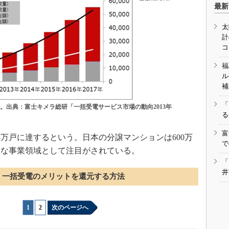
最新
太
計
コ
福
ル
補
「
。出典：富士キメラ総研「一括受電サービス市場の動向2013年
る
富
4万戸に達するという。日本の分譲マンションは600万
で
きな事業領域として注目がされている。
「
井
一括受電のメリットを還元する方法
1
|
2
次のページへ