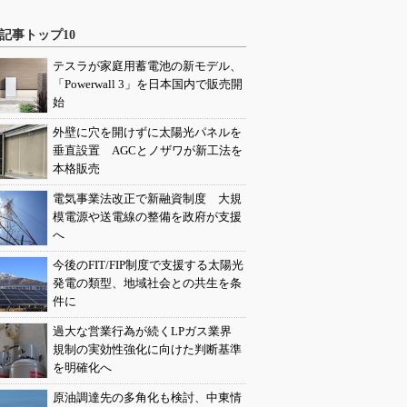
記事トップ10
テスラが家庭用蓄電池の新モデル、
「Powerwall 3」を日本国内で販売開
始
外壁に穴を開けずに太陽光パネルを
垂直設置 AGCとノザワが新工法を
本格販売
電気事業法改正で新融資制度 大規
模電源や送電線の整備を政府が支援
へ
今後のFIT/FIP制度で支援する太陽光
発電の類型、地域社会との共生を条
件に
過大な営業行為が続くLPガス業界
規制の実効性強化に向けた判断基準
を明確化へ
原油調達先の多角化も検討、中東情