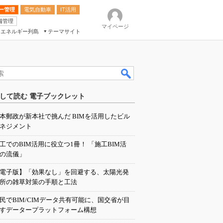
ー管理
電気自動車
IT活用
備管理
マイページ
エネルギー列島
テーマサイト
eek
ション総合展
して読む 電子ブックレット
ク
本郵政が新本社で挑んだ BIMを活用したビル
ネジメント
工でのBIM活用に役立つ1冊！ 「施工BIM活
の流儀」
電子版】「効果なし」を回避する、太陽光発
所の雑草対策の手順と工法
民でBIM/CIMデータ共有可能に、国交省が目
すデータープラットフォーム構想