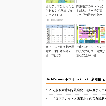
団地フリマに行ったこ
関東地方のマンション
とある？ 掘り出し物
を対象、「一括受電」
に出会えたよ
で各戸の電気料金が安
くなる
PR(UR都市機構)
オフィスで使う業務用
自由化はマンション一
電力、東日本が高く、
括受電の好機、電力は
西日本は安い
安心安全が一番
TechFactory ホワイトペーパー新着情報
AIで脱炭素計画を最適化、初年度からエ
「ペロブスカイト太陽電池」の普及戦略