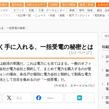
太陽光
電力供給
自然エネルギー
法規制
省エネ機器
蓄電・発電
エネルギ
入場所：
オフィス
店舗
工場・データセンター
家庭
都市・地域
建設・設
イブラリ：
全記事一覧
ニュース
特集
連載
電子ブックレット
電気料金
スマートエネルギーW
る、一括受電の秘密...
住宅・都市イノベー
太陽光発電運用
新電力
く手に入れる、一括受電の秘密とは
印刷
電気料金ガイドブッ
（1/2 ページ）
日
空調特集
マ
は経済の常識だ。これは電力にも当てはまる。一般のオフィ
BEMS
会社が電力会社と契約して、まとめて電力を購入するのが普
施
キーワード解説
ョンの場合、各住戸が個別に電力会社と契約して割高な電力
用
法として注目を集めるのが「一括受電」だ。
【
[中央電力，
スマートジャパン
]
電
官
見る
Share
指