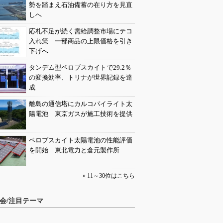
勢を踏まえ石油備蓄の在り方を見直
しへ
応札不足が続く需給調整市場にテコ
入れ策 一部商品の上限価格を引き
下げへ
タンデム型ペロブスカイトで29.2％
の変換効率、トリナが世界記録を達
成
離島の通信塔にカルコパイライト太
陽電池 東京ガスが施工技術を提供
ペロブスカイト太陽電池の性能評価
を開始 東北電力と倉元製作所
» 11～30位はこちら
会/注目テーマ