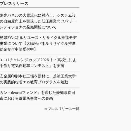
プレスリリース
陽光パネルの大電流化に対応し、システム設
の自由度向上を実現した低圧産業向けパワー
ンディショナの発売開始について
島県PVパネルリユース・リサイクル推進モデ
事業について【太陽光パネルリサイクル推進
助金交付申請受付中】
エコ1チャレンジカップ 2026 中・高校生によ
手作り電気自動車コンテスト」を実施
安金属印刷本社工場を題材に、芝浦工業大学
の実践的な省エネ教育プログラムを始動
カン－denchiファンド」を通じた愛知県春日
市における蓄電所事業への参画
≫プレスリリース一覧