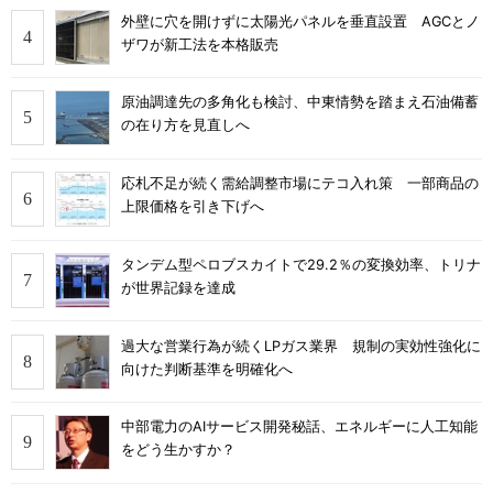
外壁に穴を開けずに太陽光パネルを垂直設置 AGCとノ
ザワが新工法を本格販売
原油調達先の多角化も検討、中東情勢を踏まえ石油備蓄
の在り方を見直しへ
応札不足が続く需給調整市場にテコ入れ策 一部商品の
上限価格を引き下げへ
タンデム型ペロブスカイトで29.2％の変換効率、トリナ
が世界記録を達成
過大な営業行為が続くLPガス業界 規制の実効性強化に
向けた判断基準を明確化へ
中部電力のAIサービス開発秘話、エネルギーに人工知能
をどう生かすか？