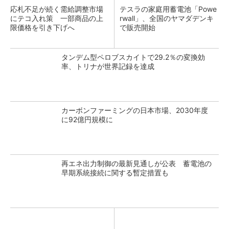
応札不足が続く需給調整市場
テスラの家庭用蓄電池「Powe
にテコ入れ策 一部商品の上
rwall」、全国のヤマダデンキ
限価格を引き下げへ
で販売開始
タンデム型ペロブスカイトで29.2％の変換効
率、トリナが世界記録を達成
カーボンファーミングの日本市場、2030年度
に92億円規模に
再エネ出力制御の最新見通しが公表 蓄電池の
早期系統接続に関する暫定措置も