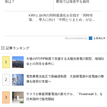
策は？
農地では海老芋を栽培
kWhとΔkWの同時最適化を目指す「同時市
場」、導入に向け「中間とりまとめ」が公...
Recommended by
記事ランキング
今後のFIT/FIP制度で支援する太陽光発電の類型、地域社
会との共生を条件に
電気事業法改正で新融資制度 大規模電源や送電線の整
備を政府が支援へ
テスラが家庭用蓄電池の新モデル、「Powerwall 3」を
日本国内で販売開始