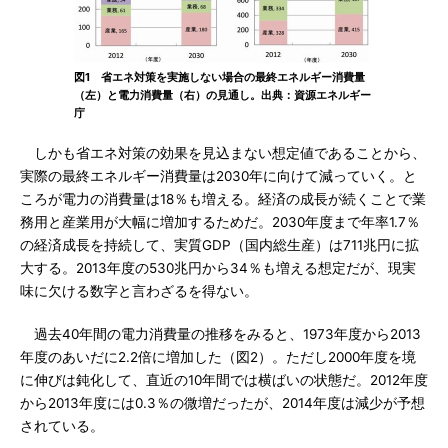
図1 省エネ対策を実施しない場合の最終エネルギー消費量
（左）と電力消費量（右）の見通し。出典：資源エネルギー
庁
しかも省エネ対策の効果を見込まない想定値であることから、
実際の最終エネルギー消費量は2030年に向けて減っていく。と
ころが電力の消費量は18％も増える。経済の成長が続くことで業
務用と産業用が大幅に増加するためだ。2030年度まで年率1.7％
の経済成長を持続して、実質GDP（国内総生産）は711兆円に拡
大する。2013年度の530兆円から34％も増える想定だが、現実
味に欠ける数字と言わざるを得ない。
過去40年間の電力消費量の推移をみると、1973年度から2013
年度のあいだに2.2倍に増加した（図2）。ただし2000年度を境
に伸びは鈍化して、直近の10年間では横ばいの状態だ。2012年度
から2013年度には0.3％の微増だったが、2014年度は減少が予想
されている。