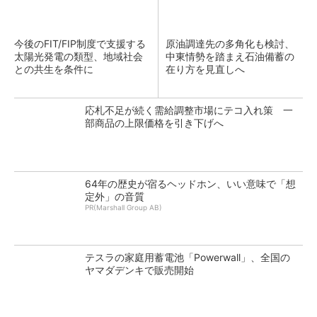
今後のFIT/FIP制度で支援する
原油調達先の多角化も検討、
太陽光発電の類型、地域社会
中東情勢を踏まえ石油備蓄の
との共生を条件に
在り方を見直しへ
応札不足が続く需給調整市場にテコ入れ策 一
部商品の上限価格を引き下げへ
64年の歴史が宿るヘッドホン、いい意味で「想
定外」の音質
PR(Marshall Group AB)
テスラの家庭用蓄電池「Powerwall」、全国の
ヤマダデンキで販売開始