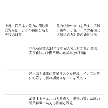
中部・西日本で電力の周波数
電力供給の余力を示す「広域
品質が低下、その要因分析と
予備率」が低下、その要因と
今後の対策
追加供給力対策の発動状況
非化石証書の24年度初回入札は約定量が急増、
高度化法の中間目標の達成率は9割超に
洋上風力発電の事業リスクを軽減、インフレ等
に対応する価格調整スキームを導入へ
加速する再エネの大量導入、将来の電力系統の
運用容量に与える影響と課題