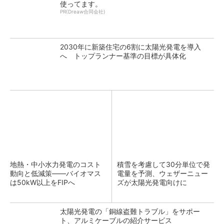
使ってます。
PR(Dreaw合同会社)
2030年に新築住宅の6割に太陽光発電を導入
へ トップランナー基準の目標が具体化
地熱・中小水力発電のコスト
積雪を考慮して30分単位で発
動向と低減策――バイオマス
電量を予測、ウェザーニュー
は50kW以上をFIPへ
ズが太陽光発電向けに
太陽光発電の「銅線盗難トラブル」をサポー
ト、アルミケーブルの紹介サービス