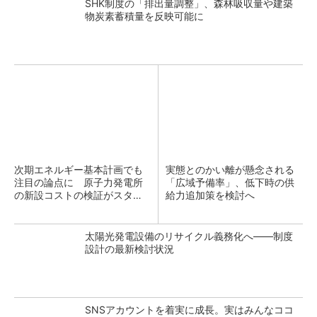
SHK制度の「排出量調整」、森林吸収量や建築
物炭素蓄積量を反映可能に
次期エネルギー基本計画でも
実態とのかい離が懸念される
注目の論点に 原子力発電所
「広域予備率」、低下時の供
の新設コストの検証がスター
給力追加策を検討へ
ト
太陽光発電設備のリサイクル義務化へ――制度
設計の最新検討状況
SNSアカウントを着実に成長。実はみんなココ