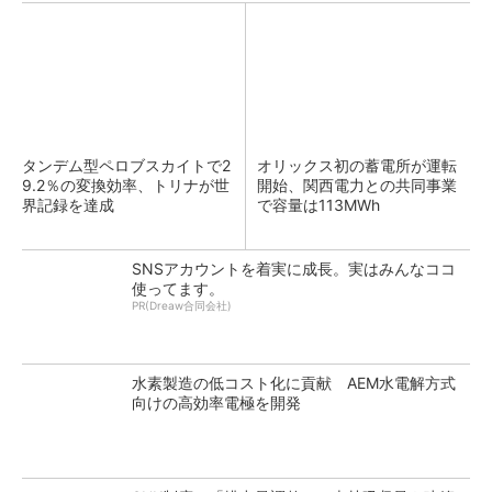
タンデム型ペロブスカイトで2
オリックス初の蓄電所が運転
9.2％の変換効率、トリナが世
開始、関西電力との共同事業
界記録を達成
で容量は113MWh
SNSアカウントを着実に成長。実はみんなココ
使ってます。
PR(Dreaw合同会社)
水素製造の低コスト化に貢献 AEM水電解方式
向けの高効率電極を開発