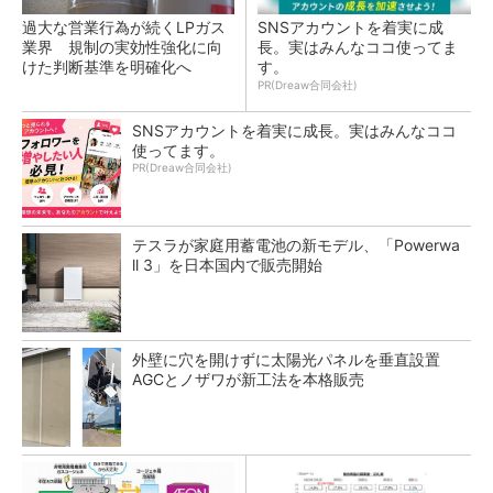
過大な営業行為が続くLPガス
SNSアカウントを着実に成
業界 規制の実効性強化に向
長。実はみんなココ使ってま
けた判断基準を明確化へ
す。
PR(Dreaw合同会社)
SNSアカウントを着実に成長。実はみんなココ
使ってます。
PR(Dreaw合同会社)
テスラが家庭用蓄電池の新モデル、「Powerwa
ll 3」を日本国内で販売開始
外壁に穴を開けずに太陽光パネルを垂直設置
AGCとノザワが新工法を本格販売