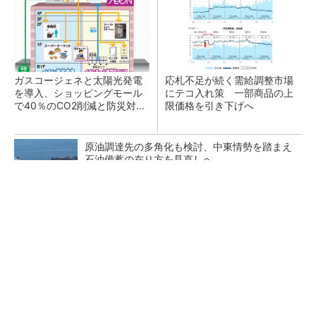
ガスコージェネと太陽光発電
応札不足が続く需給調整市場
を導入、ショッピングモール
にテコ入れ策 一部商品の上
で40％のCO2削減と防災対...
限価格を引き下げへ
原油調達先の多角化も検討、中東情勢を踏まえ
石油備蓄の在り方を見直しへ
電気事業法改正で新融資制度 大規模電源や送
電線の整備を政府が支援へ
タンデム型ペロブスカイトで29.2％の変換効
率、トリナが世界記録を達成