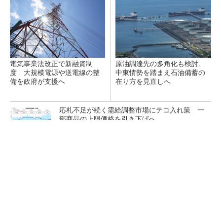
電気事業法改正で新融資制
原油調達先の多角化も検討、
度 大規模電源や送電線の整
中東情勢を踏まえ石油備蓄の
備を政府が支援へ
在り方を見直しへ
応札不足が続く需給調整市場にテコ入れ策 一
部商品の上限価格を引き下げへ
ガスコージェネと太陽光発電を導入、ショッピ
ングモールで40％のCO2削減と防災対...
タンデム型ペロブスカイトで29.2％の変換効