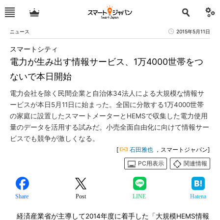
ニュース
2015年5月11日
スマートシティ
電力が生み出す情報サービス、1万4000世帯をつ
ないで本日開始
電力会社を除く民間企業と自治体34法人による大規模な情報サ
ービスが本日5月11日に始まった。全国に分散する1万4000世帯
の家庭に設置したスマートメーターとHEMSで収集した電力使用
量のデータを活用する試みだ。小売全面自由化に向けて情報サー
ビスでも競争が激しくなる。
[
石田雅也
，スマートジャパン]
PC用表示
関連情報
Share
Post
LINE
Hatena
経済産業省が主導して2014年度に着手した「大規模HEMS情報