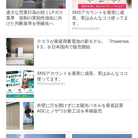
過大な営業行為が続くLPガス
SNSアカウントを着実に成
業界 規制の実効性強化に向
長。実はみんなココ使ってま
けた判断基準を明確化へ
す。
PR(Dreaw合同会社)
テスラが家庭用蓄電池の新モデル、「Powerwa
ll 3」を日本国内で販売開始
SNSアカウントを着実に成長。実はみんなココ
使ってます。
PR(Dreaw合同会社)
外壁に穴を開けずに太陽光パネルを垂直設置
AGCとノザワが新工法を本格販売