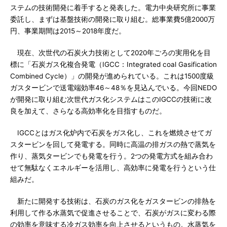
ステムの技術開発に着手すると発表した。電力中央研究所に事業
委託し、まずは基盤技術の開発に取り組む。総事業費5億2000万
円、事業期間は2015～2018年度だ。
現在、次世代の石炭火力技術として2020年ごろの実用化を目
標に「石炭ガス化複合発電（IGCC：Integrated coal Gasification
Combined Cycle）」の開発が進められている。これは1500度級
ガスタービンで送電端効率46～48％を見込んでいる。今回NEDO
が開発に取り組む次世代ガス化システムはこのIGCCの技術に改
良を加えて、さらなる高効率化を目指すものだ。
IGCCとはガス化炉内で石炭をガス化し、これを燃焼させてガ
スタービンを回して発電する。同時に高温の排ガスの熱で蒸気を
作り、蒸気タービンでも発電を行う。2つの発電方式を組み合わ
せて無駄なくエネルギーを活用し、高効率に発電を行うという仕
組みだ。
新たに開発する技術は、石炭のガス化をガスタービンの排熱を
利用して作る水蒸気で促進させることで、石炭がガスに変わる際
の効率を意味する冷ガス効率を向上させるというもの。水蒸気を