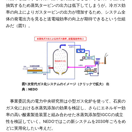
抽気するため蒸気タービンの出力は低下してしまうが。冷ガス効
率の向上によりガスタービンの出力が増加するため、システム全
体の発電出力を見ると送電端効率の向上が期待できるという仕組
みだ（図1）。
図1 次世代ガス化システムのイメージ（クリックで拡大） 出
典：NEDO
事業委託先の電力中央研究所は小型ガス化炉を使って、石炭の
ガス化における水蒸気添加の効果を検証し、さらにエネルギー効
率の高い酸素製造装置と組み合わせた水蒸気添加型IGCCの成立
性を検証していく。NEDOではこの新システムを2030年ごろをめ
どに実用化したい考えだ。