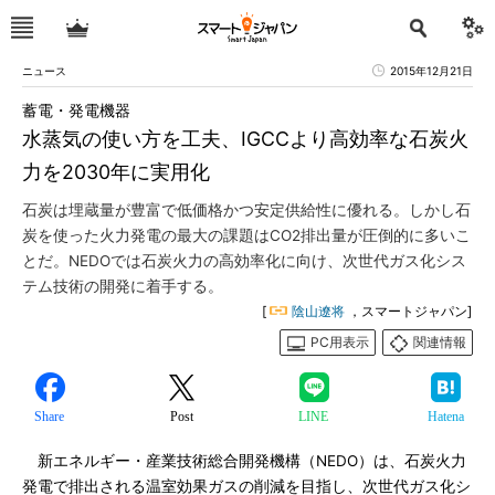
ニュース
2015年12月21日
蓄電・発電機器
水蒸気の使い方を工夫、IGCCより高効率な石炭火
力を2030年に実用化
石炭は埋蔵量が豊富で低価格かつ安定供給性に優れる。しかし石
炭を使った火力発電の最大の課題はCO2排出量が圧倒的に多いこ
とだ。NEDOでは石炭火力の高効率化に向け、次世代ガス化シス
テム技術の開発に着手する。
[
陰山遼将
，スマートジャパン]
PC用表示
関連情報
Share
Post
LINE
Hatena
新エネルギー・産業技術総合開発機構（NEDO）は、石炭火力
発電で排出される温室効果ガスの削減を目指し、次世代ガス化シ