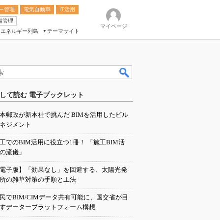
ー管理
電気自動車
IT活用
備管理
マイページ
エネルギー列島
テーマサイト
eek
ション総合展
して読む 電子ブックレット
ク
本郵政が新本社で挑んだ BIMを活用したビル
ネジメント
工でのBIM活用に役立つ1冊！ 「施工BIM活
の流儀」
電子版】「効果なし」を回避する、太陽光発
所の雑草対策の手順と工法
民でBIM/CIMデータ共有可能に、国交省が目
すデータープラットフォーム構想