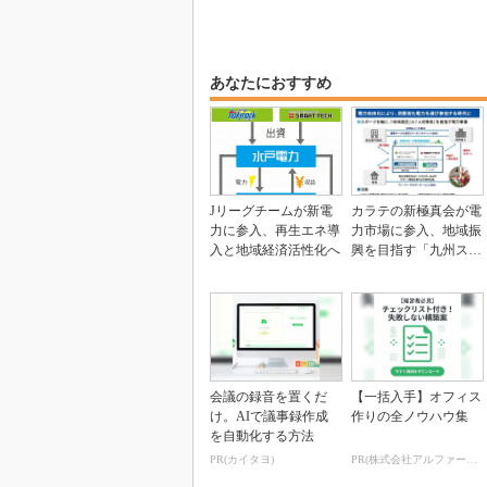
あなたにおすすめ
Jリーグチームが新電
カラテの新極真会が電
力に参入、再生エネ導
力市場に参入、地域振
入と地域経済活性化へ
興を目指す「九州スポ
ーツ電力」
会議の録音を置くだ
【一括入手】オフィス
け。AIで議事録作成
作りの全ノウハウ集
を自動化する方法
PR(カイタヨ)
PR(株式会社アルファーテクノ)