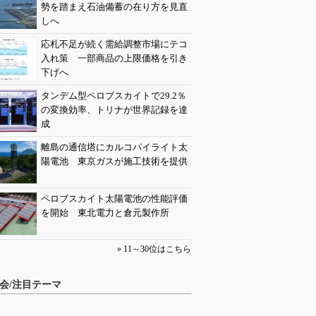
勢を踏まえ石油備蓄の在り方を見直
しへ
応札不足が続く需給調整市場にテコ
入れ策 一部商品の上限価格を引き
下げへ
タンデム型ペロブスカイトで29.2％
の変換効率、トリナが世界記録を達
成
離島の通信塔にカルコパイライト太
陽電池 東京ガスが施工技術を提供
ペロブスカイト太陽電池の性能評価
を開始 東北電力と倉元製作所
» 11～30位はこちら
会/注目テーマ