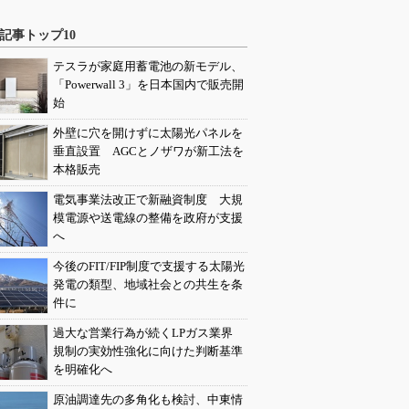
記事トップ10
テスラが家庭用蓄電池の新モデル、
「Powerwall 3」を日本国内で販売開
始
外壁に穴を開けずに太陽光パネルを
垂直設置 AGCとノザワが新工法を
本格販売
電気事業法改正で新融資制度 大規
模電源や送電線の整備を政府が支援
へ
今後のFIT/FIP制度で支援する太陽光
発電の類型、地域社会との共生を条
件に
過大な営業行為が続くLPガス業界
規制の実効性強化に向けた判断基準
を明確化へ
原油調達先の多角化も検討、中東情