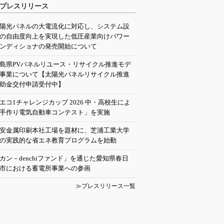
プレスリリース
陽光パネルの大電流化に対応し、システム設
の自由度向上を実現した低圧産業向けパワー
ンディショナの発売開始について
島県PVパネルリユース・リサイクル推進モデ
事業について【太陽光パネルリサイクル推進
助金交付申請受付中】
エコ1チャレンジカップ 2026 中・高校生によ
手作り電気自動車コンテスト」を実施
安金属印刷本社工場を題材に、芝浦工業大学
の実践的な省エネ教育プログラムを始動
カン－denchiファンド」を通じた愛知県春日
市における蓄電所事業への参画
≫プレスリリース一覧