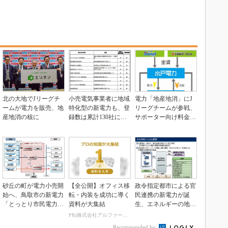
北の大地でJリーグチ
小売電気事業者に地域
電力「地産地消」にJ
ームが電力を販売、地
特化型の新電力も、登
リーグチームが参戦、
産地消の核に
録数は累計130社に拡
サポーター向け料金も
大
用意する水戸電力
砂丘の町が電力小売開
【全公開】オフィス移
政令指定都市による官
始へ、鳥取市の新電力
転・内装を成功に導く
民連携の新電力が誕
「とっとり市民電力」
資料が大集結
生、エネルギーの地産
が始動
地消へ
PR(株式会社アルファーテクノ)
Recommended by