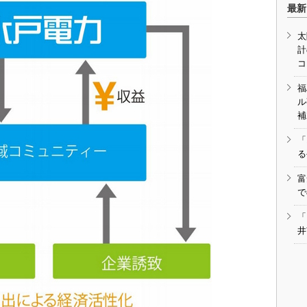
最新
太
計
コ
福
ル
補
「
る
富
で
「
井