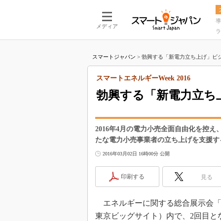
導
メディア
ラ
スマートジャパン
>
勃興する「新電力立ち上げ」ビジ
スマートエネルギーWeek 2016
勃興する「新電力立ち
2016年4月の電力小売全面自由化を控
たな電力小売事業者の立ち上げを支援す
2016年03月02日 16時00分 公開
印刷する
見る
エネルギーに関する総合展示会「スマー
東京ビッグサイト）内で、2回目と