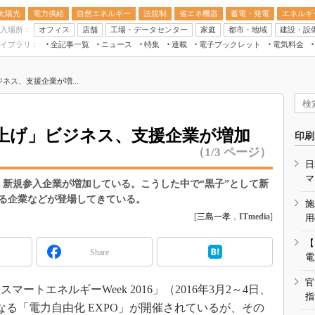
太陽光
電力供給
自然エネルギー
法規制
省エネ機器
蓄電・発電
エネルギ
入場所：
オフィス
店舗
工場・データセンター
家庭
都市・地域
建設・設
イブラリ：
全記事一覧
ニュース
特集
連載
電子ブックレット
電気料金
スマートエネルギーW
ネス、支援企業が増...
住宅・都市イノベー
太陽光発電運用
新電力
上げ」ビジネス、支援企業が増加
印刷
電気料金ガイドブッ
（1/3 ページ）
日
空調特集
マ
え、新規参入企業が増加している。こうした中で“黒子”として新
BEMS
る企業などが登場してきている。
施
キーワード解説
[
三島一孝
，
ITmedia
]
用
【
Share
電
官
トエネルギーWeek 2016」（2016年3月2～4日、
指
なる「電力自由化 EXPO」が開催されているが、その