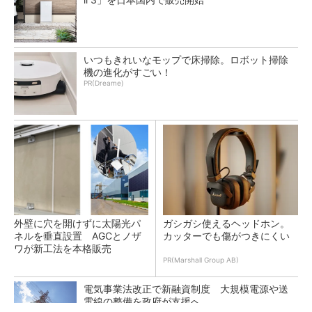
いつもきれいなモップで床掃除。ロボット掃除
機の進化がすごい！
PR(Dreame)
外壁に穴を開けずに太陽光パ
ガシガシ使えるヘッドホン。
ネルを垂直設置 AGCとノザ
カッターでも傷がつきにくい
ワが新工法を本格販売
PR(Marshall Group AB)
電気事業法改正で新融資制度 大規模電源や送
電線の整備を政府が支援へ