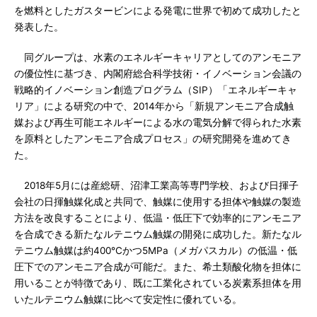
を燃料としたガスタービンによる発電に世界で初めて成功したと
発表した。
同グループは、水素のエネルギーキャリアとしてのアンモニア
の優位性に基づき、内閣府総合科学技術・イノベーション会議の
戦略的イノベーション創造プログラム（SIP）「エネルギーキャ
リア」による研究の中で、2014年から「新規アンモニア合成触
媒および再生可能エネルギーによる水の電気分解で得られた水素
を原料としたアンモニア合成プロセス」の研究開発を進めてき
た。
2018年5月には産総研、沼津工業高等専門学校、および日揮子
会社の日揮触媒化成と共同で、触媒に使用する担体や触媒の製造
方法を改良することにより、低温・低圧下で効率的にアンモニア
を合成できる新たなルテニウム触媒の開発に成功した。新たなル
テニウム触媒は約400℃かつ5MPa（メガパスカル）の低温・低
圧下でのアンモニア合成が可能だ。また、希土類酸化物を担体に
用いることが特徴であり、既に工業化されている炭素系担体を用
いたルテニウム触媒に比べて安定性に優れている。