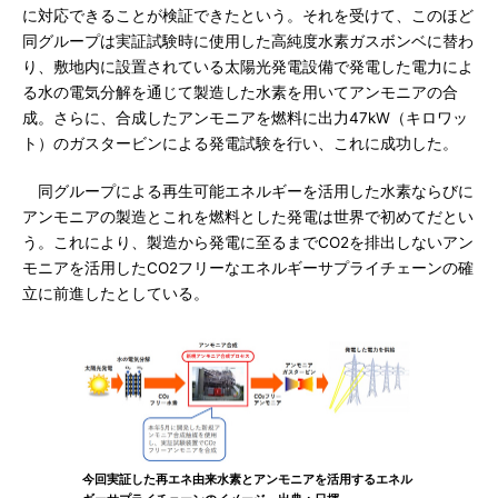
に対応できることが検証できたという。それを受けて、このほど
同グループは実証試験時に使用した高純度水素ガスボンベに替わ
り、敷地内に設置されている太陽光発電設備で発電した電力によ
る水の電気分解を通じて製造した水素を用いてアンモニアの合
成。さらに、合成したアンモニアを燃料に出力47kW（キロワッ
ト）のガスタービンによる発電試験を行い、これに成功した。
同グループによる再生可能エネルギーを活用した水素ならびに
アンモニアの製造とこれを燃料とした発電は世界で初めてだとい
う。これにより、製造から発電に至るまでCO2を排出しないアン
モニアを活用したCO2フリーなエネルギーサプライチェーンの確
立に前進したとしている。
今回実証した再エネ由来水素とアンモニアを活用するエネル