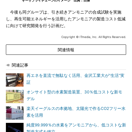
ギーサプライチェーンのイメージ 出典：日揮
今後も同グループは、引き続きアンモニアの合成試験を実施
し、再生可能エネルギーを活用したアンモニアの製造コスト低減
に向けて研究開発を行う計画だ。
Copyright © ITmedia, Inc. All Rights Reserved.
関連情報
関連記事
再エネを直流で無駄なく活用、金沢工業大が“生活”実
証
オンサイト型の水素製造装置、30％低コストな新モ
デル
楽天イーグルスの本拠地、太陽光で作るCO2フリー水
素を活用
純度99.999％の水素をアンモニアから、低コストな新
製造方式を確立