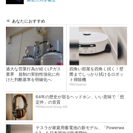
あなたにおすすめ
過大な営業行為が続くLPガス
四角い部屋を四角く拭く！壁
業界 規制の実効性強化に向
際までしっかり拭けるロボッ
けた判断基準を明確化へ
ト掃除機
PR(Dreame)
64年の歴史が宿るヘッドホン、いい意味で「想
定外」の音質
PR(Marshall Group AB)
テスラが家庭用蓄電池の新モデル、「Powerwa
ll 3」を日本国内で販売開始