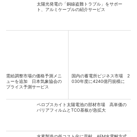
太陽光発電の「銅線盗難トラブル」をサポー
ト、アルミケーブルの紹介サービス
需給調整市場の価格予測メニ
国内の蓄電所ビジネス市場 2
ューを追加 日本気象協会の
030年度に4240億円規模に
プライス予測サービス
ペロブスカイト太陽電池の部材市場 高単価の
バリアフィルムとTCO基板が急拡大
水素製造の低コスト化に貢献 AEM水電解方式