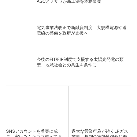
AGCとノザワが新工法を本格販売
電気事業法改正で新融資制度 大規模電源や送
電線の整備を政府が支援へ
今後のFIT/FIP制度で支援する太陽光発電の類
型、地域社会との共生を条件に
SNSアカウントを着実に成
過大な営業行為が続くLPガス
長。実はみんなココ使ってま
業界 規制の実効性強化に向