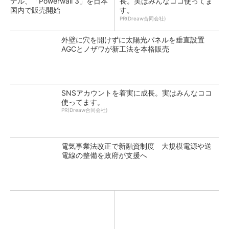
デル、「Powerwall 3」を日本
長。実はみんなココ使ってま
国内で販売開始
す。
PR(Dreaw合同会社)
外壁に穴を開けずに太陽光パネルを垂直設置
AGCとノザワが新工法を本格販売
SNSアカウントを着実に成長。実はみんなココ
使ってます。
PR(Dreaw合同会社)
電気事業法改正で新融資制度 大規模電源や送
電線の整備を政府が支援へ