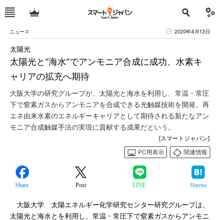
ニュース
2020年4月13日
太陽光
太陽光と“海水”でアンモニア合成に成功、水素キ
ャリアの拡充へ期待
大阪大学の研究グループが、太陽光と海水を利用し、常温・常圧
下で窒素ガスからアンモニアを合成できる光触媒技術を開発。再
エネ由来水素のエネルギーキャリアとして期待される新たなアン
モニア合成触媒手法の実現に貢献する成果だという。
[スマートジャパン]
PC用表示
関連情報
Share
Post
LINE
Hatena
大阪大学 太陽エネルギー化学研究センター研究グループは、
太陽光と海水とを利用し、常温・常圧下で窒素ガスからアンモニ