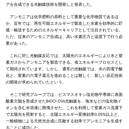
アを合成できる光触媒技術を開発しと発表した。
アンモニアは化学肥料の原料として重要な化学物質であるほ
か、近年では、再生可能エネルギーで製造した水素を効率的に貯
蔵・輸送するためのエネルギーキャリアとして注目されている。
ただ、従来のアンモニア合成は、高い水素圧力と温度下で行う必
要があった。
これに対し光触媒反応では、太陽光のエネルギーにより水と窒
素ガスからアンモニアを製造できる。省エネルギープロセスとし
て期待されています。しかし、通常の光触媒では、水の四電子酸
化と、窒素の六電子還元を進めることは難しく、新しい反応技術
の開発が求められていたという。
そこで研究グループでは、ビスマスオキシ塩化物半導体に表面
酸素欠陥を形成させたBiOCl-OVs光触媒を、海水などの塩化物イ
オンを含む水溶液に懸濁させた。これを利用して窒素ガス流通下
で太陽光を照射すると、太陽エネルギー変換効率0.05%以上と、
一般植物による天然光合成に匹敵する効率でアンモニアを生成す
ることに成功した。