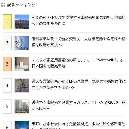
記事ランキング
今後のFIT/FIP制度で支援する太陽光発電の類型、地域社
会との共生を条件に
電気事業法改正で新融資制度 大規模電源や送電線の整
備を政府が支援へ
テスラが家庭用蓄電池の新モデル、「Powerwall 3」を
日本国内で販売開始
過大な営業行為が続くLPガス業界 規制の実効性強化に
向けた判断基準を明確化へ
透明でも太陽光で発電するガラス、NTT-ATが2020年秋
から販売へ
東京に水素社会に向けた情報拠点、水素供給や燃料電池