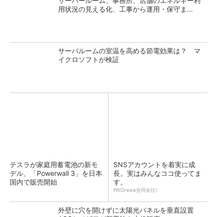
サーバールーム、事務所、店舗のエネルギー利
用状況の見える化、工事から運用・保守ま...
サーバルームの室温を高める節電効果は？ マ
イクロソフトが検証
テスラが家庭用蓄電池の新モ
SNSアカウントを着実に成
デル、「Powerwall 3」を日本
長。実はみんなココ使ってま
国内で販売開始
す。
PR(Dreaw合同会社)
外壁に穴を開けずに太陽光パネルを垂直設置