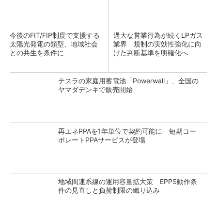
今後のFIT/FIP制度で支援する
過大な営業行為が続くLPガス
太陽光発電の類型、地域社会
業界 規制の実効性強化に向
との共生を条件に
けた判断基準を明確化へ
テスラの家庭用蓄電池「Powerwall」、全国の
ヤマダデンキで販売開始
再エネPPAを1年単位で契約可能に 短期コー
ポレートPPAサービスが登場
地域間連系線の運用容量拡大策 EPPS動作条
件の見直しと負荷制限の織り込み