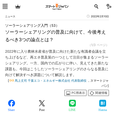
ニュース
2022年2月10日
ソーラーシェアリング入門（53）
ソーラーシェアリングの普及に向けて、今後考え
るべき3つの論点とは？
（1/3 ページ）
2022年に入り農林水産省が普及に向けた新たな有識者会議を立
ち上げるなど、再エネ普及策の一つとして注目が集まるソーラー
シェアリング。一方、国内での広がりに伴い、見えてきた新たな
課題も。今回はこうしたソーラーシェアリングのさらなる普及に
向けて解決すべき課題について解説します。
[
馬上丈司 千葉エコ・エネルギー株式会社 代表取締役
，スマートジャ
パン]
PC用表示
関連情報
Share
Post
LINE
Hatena