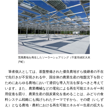
荒廃農地を再生したソーラーシェアリング（千葉市緑区大木
戸町）
筆者個人としては、基盤整備された優良農地すら後継者の不在
で先行きが不安視される中、国全体の農業生産の地盤沈下を防ぐ
ためにあらゆる農地において適切な導入方法を探るべきと考えて
います。また、農業機械などの電化による再生可能エネルギー利
用促進を図り、農業生産の脱炭素化を進めることは、みどりの食
料システム戦略にも掲げられたテーマですから、その礎（いしず
え）となる農地・農村における再生可能エネルギー生産の拡大も