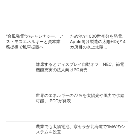
“台風発電”のチャレナジー、ア
ため池で1000世帯分を発電、
ストモスエネルギーと資本業
Apple向け製造の太陽HDが14
務提携で風車拡販へ
カ所目の水上太陽...
離席するとディスプレイ自動オフ NEC、節電
機能充実の法人向けPC発売
世界のエネルギーの77％を太陽光や風力で供給
可能、IPCCが発表
農業でも太陽電池、京セラが北海道で1MWのシ
ステムを設置