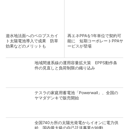
遊水地法面へのペロブスカイ
再エネPPAを1年単位で契約可
ト太陽電池導入で成果 防草
能に 短期コーポレートPPAサ
効果などのメリットも
ービスが登場
地域間連系線の運用容量拡大策 EPPS動作条
件の見直しと負荷制限の織り込み
テスラの家庭用蓄電池「Powerwall」、全国の
ヤマダデンキで販売開始
全国740カ所の太陽光発電からイオンに電力供
給、国内最大級の自己託送事業が始動