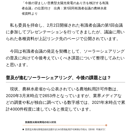
「今後の望ましい営農型太陽光発電のあり方を検討する有識
者会議」の位置付け 出典：第1回同有識者会議の農林水産
省資料より
私も委員を拝命し、2月2日開催された有識者会議の第1回会議
に参加してプレゼンテーションを行ってきましたが、議論に用い
られた各種資料が上記リンク先のページで公開されています。
今回は有識者会議の発足を契機として、ソーラーシェアリング
の普及に向けて今後考えていくべき課題について整理してみたい
と思います。
普及が進むソーラーシェアリング、今後の課題とは？
現状、農林水産省から公表されている農地転用許可件数は、
2020年3月末時点で2653件となっていますが、業界メディアな
どの調査や私が独自に調べている数字感では、2021年末時点で累
計4000件程度に達していると推定しています。