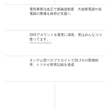
電気事業法改正で新融資制度 大規模電源や送
電線の整備を政府が支援へ
SNSアカウントを着実に成長。実はみんなココ
使ってます。
PR(Dreaw合同会社)
タンデム型ペロブスカイトで29.2％の変換効
率、トリナが世界記録を達成