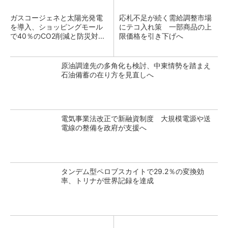
ガスコージェネと太陽光発電
応札不足が続く需給調整市場
を導入、ショッピングモール
にテコ入れ策 一部商品の上
で40％のCO2削減と防災対...
限価格を引き下げへ
原油調達先の多角化も検討、中東情勢を踏まえ
石油備蓄の在り方を見直しへ
電気事業法改正で新融資制度 大規模電源や送
電線の整備を政府が支援へ
タンデム型ペロブスカイトで29.2％の変換効
率、トリナが世界記録を達成