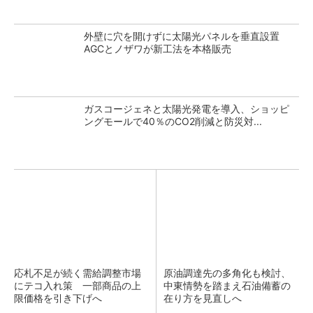
外壁に穴を開けずに太陽光パネルを垂直設置
AGCとノザワが新工法を本格販売
ガスコージェネと太陽光発電を導入、ショッピ
ングモールで40％のCO2削減と防災対...
応札不足が続く需給調整市場
原油調達先の多角化も検討、
にテコ入れ策 一部商品の上
中東情勢を踏まえ石油備蓄の
限価格を引き下げへ
在り方を見直しへ