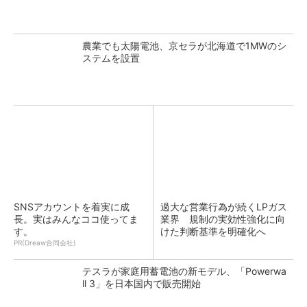
農業でも太陽電池、京セラが北海道で1MWのシ
ステムを設置
SNSアカウントを着実に成
過大な営業行為が続くLPガス
長。実はみんなココ使ってま
業界 規制の実効性強化に向
す。
けた判断基準を明確化へ
PR(Dreaw合同会社)
テスラが家庭用蓄電池の新モデル、「Powerwa
ll 3」を日本国内で販売開始