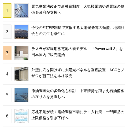
電気事業法改正で新融資制度 大規模電源や送電線の整
備を政府が支援へ
今後のFIT/FIP制度で支援する太陽光発電の類型、地域社
会との共生を条件に
テスラが家庭用蓄電池の新モデル、「Powerwall 3」を
日本国内で販売開始
外壁に穴を開けずに太陽光パネルを垂直設置 AGCとノ
ザワが新工法を本格販売
原油調達先の多角化も検討、中東情勢を踏まえ石油備蓄
の在り方を見直しへ
応札不足が続く需給調整市場にテコ入れ策 一部商品の
上限価格を引き下げへ