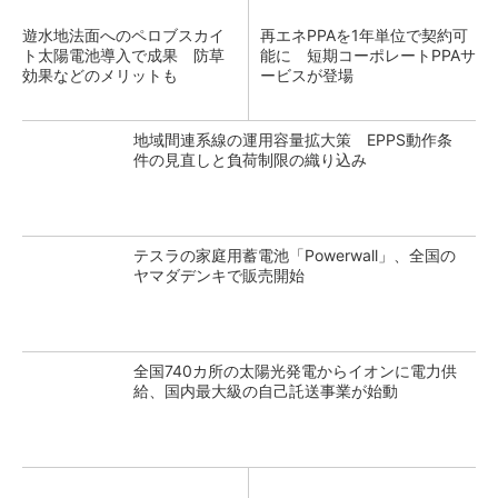
遊水地法面へのペロブスカイ
再エネPPAを1年単位で契約可
ト太陽電池導入で成果 防草
能に 短期コーポレートPPAサ
効果などのメリットも
ービスが登場
地域間連系線の運用容量拡大策 EPPS動作条
件の見直しと負荷制限の織り込み
テスラの家庭用蓄電池「Powerwall」、全国の
ヤマダデンキで販売開始
全国740カ所の太陽光発電からイオンに電力供
給、国内最大級の自己託送事業が始動