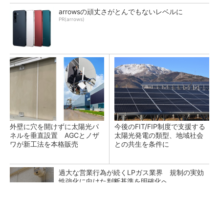
arrowsの頑丈さがとんでもないレベルに
PR(arrows)
外壁に穴を開けずに太陽光パ
今後のFIT/FIP制度で支援する
ネルを垂直設置 AGCとノザ
太陽光発電の類型、地域社会
ワが新工法を本格販売
との共生を条件に
過大な営業行為が続くLPガス業界 規制の実効
性強化に向けた判断基準を明確化へ